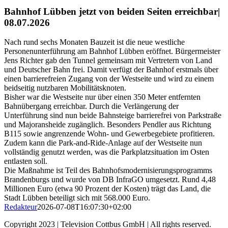
Bahnhof Lübben jetzt von beiden Seiten erreichbar|
08.07.2026
Nach rund sechs Monaten Bauzeit ist die neue westliche
Personenunterführung am Bahnhof Lübben eröffnet. Bürgermeister
Jens Richter gab den Tunnel gemeinsam mit Vertretern von Land
und Deutscher Bahn frei. Damit verfügt der Bahnhof erstmals über
einen barrierefreien Zugang von der Westseite und wird zu einem
beidseitig nutzbaren Mobilitätsknoten.
Bisher war die Westseite nur über einen 350 Meter entfernten
Bahnübergang erreichbar. Durch die Verlängerung der
Unterführung sind nun beide Bahnsteige barrierefrei von Parkstraße
und Majoransheide zugänglich. Besonders Pendler aus Richtung
B115 sowie angrenzende Wohn- und Gewerbegebiete profitieren.
Zudem kann die Park-and-Ride-Anlage auf der Westseite nun
vollständig genutzt werden, was die Parkplatzsituation im Osten
entlasten soll.
Die Maßnahme ist Teil des Bahnhofsmodernisierungsprogramms
Brandenburgs und wurde von DB InfraGO umgesetzt. Rund 4,48
Millionen Euro (etwa 90 Prozent der Kosten) trägt das Land, die
Stadt Lübben beteiligt sich mit 568.000 Euro.
Redakteur
2026-07-08T16:07:30+02:00
Copyright 2023 | Television Cottbus GmbH | All rights reserved.