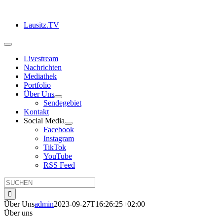
Zum
Inhalt
Lausitz.TV
springen
Toggle
Navigation
Livestream
Nachrichten
Mediathek
Portfolio
Über Uns
Sendegebiet
Kontakt
Social Media
Facebook
Instagram
TikTok
YouTube
RSS Feed
Suche
nach:
Über Uns
admin
2023-09-27T16:26:25+02:00
Über uns