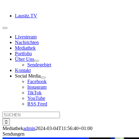
Zum
Inhalt
Lausitz.TV
springen
Toggle
Navigation
Livestream
Nachrichten
Mediathek
Portfolio
Über Uns
Sendegebiet
Kontakt
Social Media
Facebook
Instagram
TikTok
YouTube
RSS Feed
Suche
nach:
Mediathek
admin
2024-03-04T11:56:40+01:00
Sendungen