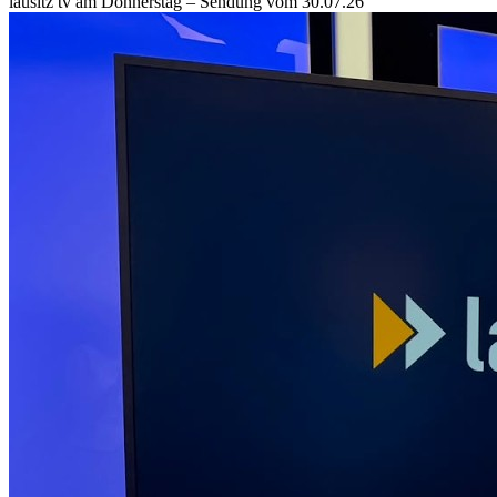
lausitz tv am Donnerstag – Sendung vom 30.07.26