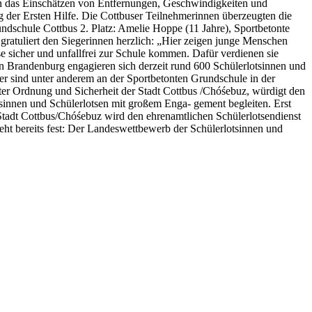
ten das Einschätzen von Entfernungen, Geschwindigkeiten und
der Ersten Hilfe. Die Cottbuser Teilnehmerinnen überzeugten die
rundschule Cottbus 2. Platz: Amelie Hoppe (11 Jahre), Sportbetonte
ratuliert den Siegerinnen herzlich: „Hier zeigen junge Menschen
ese sicher und unfallfrei zur Schule kommen. Dafür verdienen sie
n Brandenburg engagieren sich derzeit rund 600 Schülerlotsinnen und
lfer sind unter anderem an der Sportbetonten Grundschule in der
er Ordnung und Sicherheit der Stadt Cottbus /Chóśebuz, würdigt den
tsinnen und Schülerlotsen mit großem Enga- gement begleiten. Erst
e Stadt Cottbus/Chóśebuz wird den ehrenamtlichen Schülerlotsendienst
teht bereits fest: Der Landeswettbewerb der Schülerlotsinnen und