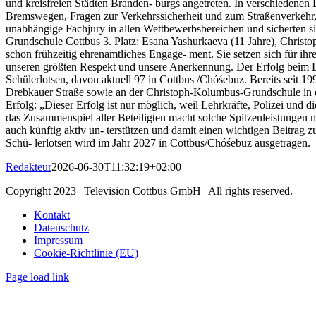
und kreisfreien Städten Branden- burgs angetreten. In verschiedenen
Bremswegen, Fragen zur Verkehrssicherheit und zum Straßenverkehr,
unabhängige Fachjury in allen Wettbewerbsbereichen und sicherten sic
Grundschule Cottbus 3. Platz: Esana Yashurkaeva (11 Jahre), Christ
schon frühzeitig ehrenamtliches Engage- ment. Sie setzen sich für ihr
unseren größten Respekt und unsere Anerkennung. Der Erfolg beim La
Schülerlotsen, davon aktuell 97 in Cottbus /Chóśebuz. Bereits seit 19
Drebkauer Straße sowie an der Christoph-Kolumbus-Grundschule in d
Erfolg: „Dieser Erfolg ist nur möglich, weil Lehrkräfte, Polizei und
das Zusammenspiel aller Beteiligten macht solche Spitzenleistungen m
auch künftig aktiv un- terstützen und damit einen wichtigen Beitrag z
Schü- lerlotsen wird im Jahr 2027 in Cottbus/Chóśebuz ausgetragen.
Redakteur
2026-06-30T11:32:19+02:00
Copyright 2023 | Television Cottbus GmbH | All rights reserved.
Kontakt
Datenschutz
Impressum
Cookie-Richtlinie (EU)
Page load link
Nach
oben