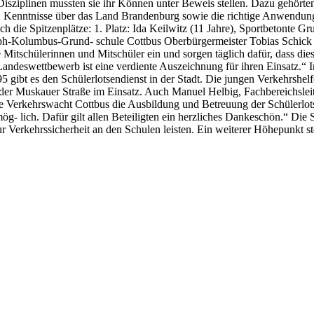
 Disziplinen mussten sie ihr Können unter Beweis stellen. Dazu gehör
 Kenntnisse über das Land Brandenburg sowie die richtige Anwendung 
h die Spitzenplätze: 1. Platz: Ida Keilwitz (11 Jahre), Sportbetonte G
oph-Kolumbus-Grund- schule Cottbus Oberbürgermeister Tobias Schick g
e Mitschülerinnen und Mitschüler ein und sorgen täglich dafür, dass di
ndeswettbewerb ist eine verdiente Auszeichnung für ihren Einsatz.“ I
95 gibt es den Schülerlotsendienst in der Stadt. Die jungen Verkehrshe
er Muskauer Straße im Einsatz. Auch Manuel Helbig, Fachbereichsleit
 die Verkehrswacht Cottbus die Ausbildung und Betreuung der Schülerlo
ög- lich. Dafür gilt allen Beteiligten ein herzliches Dankeschön.“ Di
ur Verkehrssicherheit an den Schulen leisten. Ein weiterer Höhepunkt s