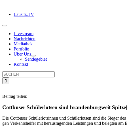
Zum
Inhalt
Lausitz.TV
springen
Toggle
Navigation
Livestream
Nachrichten
Mediathek
Portfolio
Über Uns
Sendegebiet
Kontakt
Suche
nach:
Beitrag teilen:
Cottbuser Schülerlotsen sind brandenburgweit Spitze
Die Cottbuser Schülerlotsinnen und Schülerlotsen sind die Sieger d
gen Verkehrshelfer mit herausragenden Leistungen und belegten am En