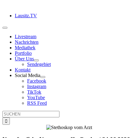
Zum
Inhalt
Lausitz.TV
springen
Toggle
Navigation
Livestream
Nachrichten
Mediathek
Portfolio
Über Uns
Sendegebiet
Kontakt
Social Media
Facebook
Instagram
TikTok
YouTube
RSS Feed
Suche
nach: