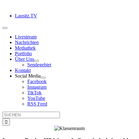
Zum
Inhalt
Lausitz.TV
springen
Toggle
Navigation
Livestream
Nachrichten
Mediathek
Portfolio
Über Uns
Sendegebiet
Kontakt
Social Media
Facebook
Instagram
TikTok
YouTube
RSS Feed
Suche
nach: