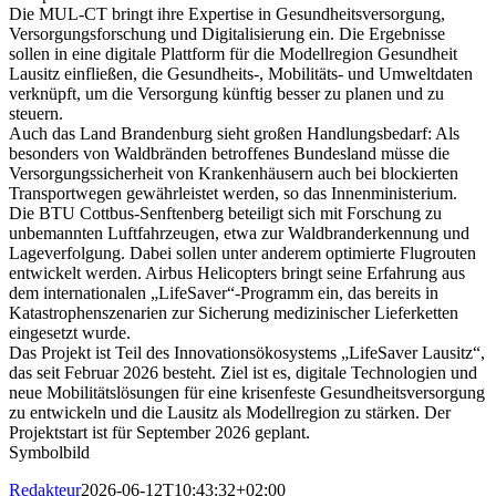
Die MUL-CT bringt ihre Expertise in Gesundheitsversorgung,
Versorgungsforschung und Digitalisierung ein. Die Ergebnisse
sollen in eine digitale Plattform für die Modellregion Gesundheit
Lausitz einfließen, die Gesundheits-, Mobilitäts- und Umweltdaten
verknüpft, um die Versorgung künftig besser zu planen und zu
steuern.
Auch das Land Brandenburg sieht großen Handlungsbedarf: Als
besonders von Waldbränden betroffenes Bundesland müsse die
Versorgungssicherheit von Krankenhäusern auch bei blockierten
Transportwegen gewährleistet werden, so das Innenministerium.
Die BTU Cottbus-Senftenberg beteiligt sich mit Forschung zu
unbemannten Luftfahrzeugen, etwa zur Waldbranderkennung und
Lageverfolgung. Dabei sollen unter anderem optimierte Flugrouten
entwickelt werden. Airbus Helicopters bringt seine Erfahrung aus
dem internationalen „LifeSaver“-Programm ein, das bereits in
Katastrophenszenarien zur Sicherung medizinischer Lieferketten
eingesetzt wurde.
Das Projekt ist Teil des Innovationsökosystems „LifeSaver Lausitz“,
das seit Februar 2026 besteht. Ziel ist es, digitale Technologien und
neue Mobilitätslösungen für eine krisenfeste Gesundheitsversorgung
zu entwickeln und die Lausitz als Modellregion zu stärken. Der
Projektstart ist für September 2026 geplant.
Symbolbild
Redakteur
2026-06-12T10:43:32+02:00