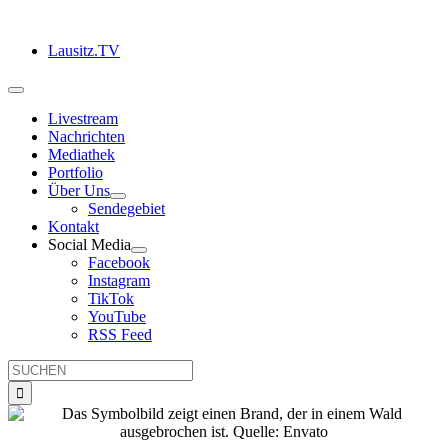
Zum
Inhalt
Lausitz.TV
springen
Toggle
Navigation
Livestream
Nachrichten
Mediathek
Portfolio
Über Uns
Sendegebiet
Kontakt
Social Media
Facebook
Instagram
TikTok
YouTube
RSS Feed
Suche
nach: