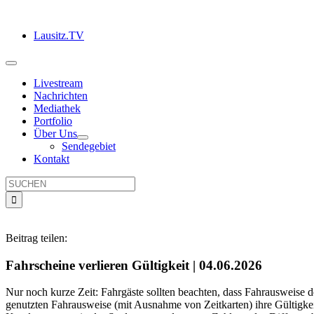
Zum
Inhalt
Lausitz.TV
springen
Toggle
Navigation
Livestream
Nachrichten
Mediathek
Portfolio
Über Uns
Sendegebiet
Kontakt
Suche
nach:
Beitrag teilen:
Fahrscheine verlieren Gültigkeit
| 04.06.2026
Nur noch kurze Zeit: Fahrgäste sollten beachten, dass Fahrausweise de
genutzten Fahrausweise (mit Ausnahme von Zeitkarten) ihre Gültigk