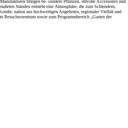
Manufakturen bringen be- sondere Pflanzen, stilvolle Accessoires und
talteten Ständen entsteht eine Atmosphäre, die zum Schlendern,
ombi- nation aus hochwertigen Angeboten, regionaler Vielfalt und
ung im Besucherzentrum sowie zum Programmbereich „Garten der