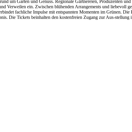
lt rund um Garten und Genuss. Regionale Gärtnereien, Produzenten und 
und Verweilen ein. Zwischen blühenden Arrangements und liebevoll ges
bindet fachliche Impulse mit entspannten Momenten im Grünen. Die K
ebnis. Die Tickets beinhalten den kostenfreien Zugang zur Aus-stell