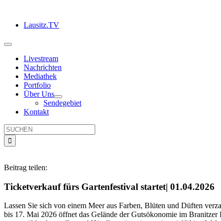
Zum
Inhalt
Lausitz.TV
springen
Toggle
Navigation
Livestream
Nachrichten
Mediathek
Portfolio
Über Uns
Sendegebiet
Kontakt
Suche
nach:
Beitrag teilen:
Ticketverkauf fürs Gartenfestival startet| 01.04.2026
Lassen Sie sich von einem Meer aus Farben, Blüten und Düften verzau
bis 17. Mai 2026 öffnet das Gelände der Gutsökonomie im Branitzer 