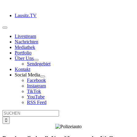
Zum
Inhalt
Lausitz.TV
springen
Toggle
Navigation
Livestream
Nachrichten
Mediathek
Portfolio
Über Uns
Sendegebiet
Kontakt
Social Media
Facebook
Instagram
TikTok
YouTube
RSS Feed
Suche
nach: