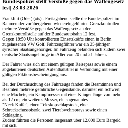
Bundespolizei stellt Verstöße gegen das Waffengesetz
fest| 23.03.2026
Frankfurt (Oder) (ots) - Freitagabend stellte die Bundespolizei im
Rahmen der vorübergehend wiedereingeführten Grenzkontrollen
mehrere Verstöße gegen das Waffengesetz an der
Grenzkontrollstelle auf der Bundesautobahn 12 fest.
Gegen 18:50 Uhr kontrollierten Einsatzkräfte einen in Berlin
zugelassenen VW Golf. Fahrzeugführer war ein 35-jähriger
syrischer Staatsangehöriger. Im Fahrzeug befanden sich zudem zwei
deutsche Staatsangehörige im Alter von 20 und 21 Jahren.
Der Fahrer wies sich mit einem gültigen Reisepass sowie einem
abgelaufenen deutschen Aufenthaltstitel in Verbindung mit einer
gültigen Fiktionsbescheinigung aus.
Bei der Durchsuchung des Fahrzeugs fanden die Beamtinnen und
Beamten mehrere gefährliche Gegenstände, darunter ein Schwert,
eine Machete, ein Kampfmesser mit einer Klingenlänge von mehr
als 12 cm, ein weiteres Messer, ein sogenanntes
"Neck Knife", einen Teleskopschlagstock, eine
Schreckschusspistole, zwei Tierabwehrsprays sowie einen
Schlagring.
Zudem führten die Personen insgesamt über 12.000 Euro Bargeld
mit sich.