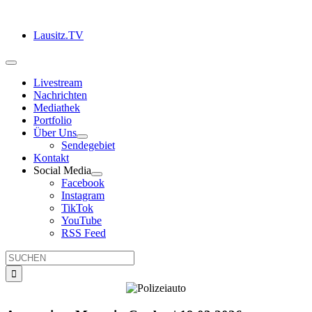
Zum
Inhalt
Lausitz.TV
springen
Toggle
Navigation
Livestream
Nachrichten
Mediathek
Portfolio
Über Uns
Sendegebiet
Kontakt
Social Media
Facebook
Instagram
TikTok
YouTube
RSS Feed
Suche
nach: