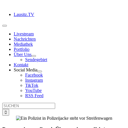
Zum
Inhalt
Lausitz.TV
springen
Toggle
Navigation
Livestream
Nachrichten
Mediathek
Portfolio
Über Uns
Sendegebiet
Kontakt
Social Media
Facebook
Instagram
TikTok
YouTube
RSS Feed
Suche
nach: