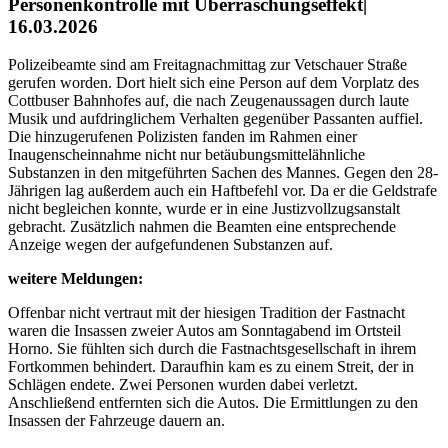
Personenkontrolle mit Überraschungseffekt|
16.03.2026
Polizeibeamte sind am Freitagnachmittag zur Vetschauer Straße
gerufen worden. Dort hielt sich eine Person auf dem Vorplatz des
Cottbuser Bahnhofes auf, die nach Zeugenaussagen durch laute
Musik und aufdringlichem Verhalten gegenüber Passanten auffiel.
Die hinzugerufenen Polizisten fanden im Rahmen einer
Inaugenscheinnahme nicht nur betäubungsmittelähnliche
Substanzen in den mitgeführten Sachen des Mannes. Gegen den 28-
Jährigen lag außerdem auch ein Haftbefehl vor. Da er die Geldstrafe
nicht begleichen konnte, wurde er in eine Justizvollzugsanstalt
gebracht. Zusätzlich nahmen die Beamten eine entsprechende
Anzeige wegen der aufgefundenen Substanzen auf.
weitere Meldungen:
Offenbar nicht vertraut mit der hiesigen Tradition der Fastnacht
waren die Insassen zweier Autos am Sonntagabend im Ortsteil
Horno. Sie fühlten sich durch die Fastnachtsgesellschaft in ihrem
Fortkommen behindert. Daraufhin kam es zu einem Streit, der in
Schlägen endete. Zwei Personen wurden dabei verletzt.
Anschließend entfernten sich die Autos. Die Ermittlungen zu den
Insassen der Fahrzeuge dauern an.