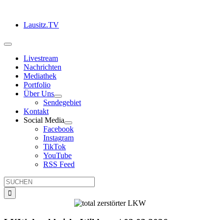
Zum
Inhalt
Lausitz.TV
springen
Toggle
Navigation
Livestream
Nachrichten
Mediathek
Portfolio
Über Uns
Sendegebiet
Kontakt
Social Media
Facebook
Instagram
TikTok
YouTube
RSS Feed
Suche
nach: