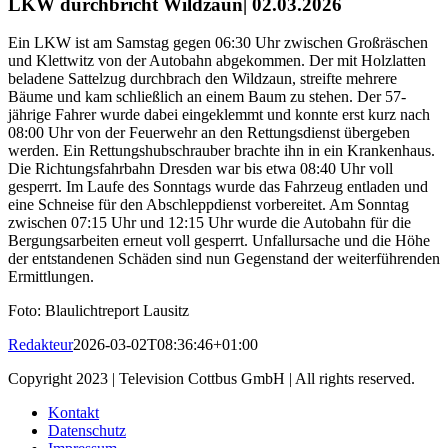
LKW durchbricht Wildzaun
| 02.03.2026
Ein LKW ist am Samstag gegen 06:30 Uhr zwischen Großräschen
und Klettwitz von der Autobahn abgekommen. Der mit Holzlatten
beladene Sattelzug durchbrach den Wildzaun, streifte mehrere
Bäume und kam schließlich an einem Baum zu stehen. Der 57-
jährige Fahrer wurde dabei eingeklemmt und konnte erst kurz nach
08:00 Uhr von der Feuerwehr an den Rettungsdienst übergeben
werden. Ein Rettungshubschrauber brachte ihn in ein Krankenhaus.
Die Richtungsfahrbahn Dresden war bis etwa 08:40 Uhr voll
gesperrt. Im Laufe des Sonntags wurde das Fahrzeug entladen und
eine Schneise für den Abschleppdienst vorbereitet. Am Sonntag
zwischen 07:15 Uhr und 12:15 Uhr wurde die Autobahn für die
Bergungsarbeiten erneut voll gesperrt. Unfallursache und die Höhe
der entstandenen Schäden sind nun Gegenstand der weiterführenden
Ermittlungen.
Foto: Blaulichtreport Lausitz
Redakteur
2026-03-02T08:36:46+01:00
Copyright 2023 | Television Cottbus GmbH | All rights reserved.
Kontakt
Datenschutz