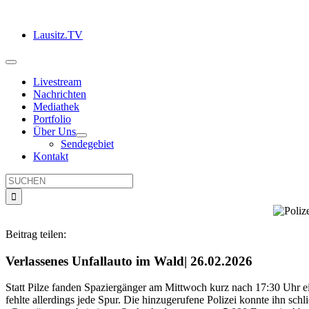
Zum
Inhalt
Lausitz.TV
springen
Toggle
Navigation
Livestream
Nachrichten
Mediathek
Portfolio
Über Uns
Sendegebiet
Kontakt
Suche
nach:
Beitrag teilen:
Verlassenes Unfallauto im Wald
| 26.02.2026
Statt Pilze fanden Spaziergänger am Mittwoch kurz nach 17:30 U
fehlte allerdings jede Spur. Die hinzugerufene Polizei konnte ihn sc