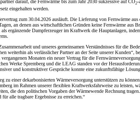
partner darauf, die Fernwärme bis zum Jahr 2030 sukzessive auf CO
-
2
setz eingehalten werden.
ervertrag zum 30.04.2026 ausläuft. Die Lieferung von Fernwärme aus 
n Tagen, an denen aus wirtschaftlichen Gründen keine Fernwärme aus 
tzen als ergänzende Dampferzeuger im Kraftwerk die Hauptanlagen, indem
tems.
hen Zusammenarbeit und unseres gemeinsamen Verständnisses für die Be
ehen weiterhin als verlässlicher Partner an der Seite unserer Kunden“,
n vergangenen Monaten ein neuer Vertrag für die Fernwärmeversorgun
schen Werke Spremberg und die LEAG standen vor der Herausforderung, 
nsiver und konstruktiver Gespräche konnte eine zukunftsfähige Lösung 
Weg zu einer dekarbonisierten Wärmeversorgung unterstützen zu könne
premberg im Rahmen unserer flexiblen Kraftwerksfahrweise zu leisten, 
beiten, die den politischen Vorgaben der Wärmewende Rechnung tragen
ür alle tragbare Ergebnisse zu erreichen.“