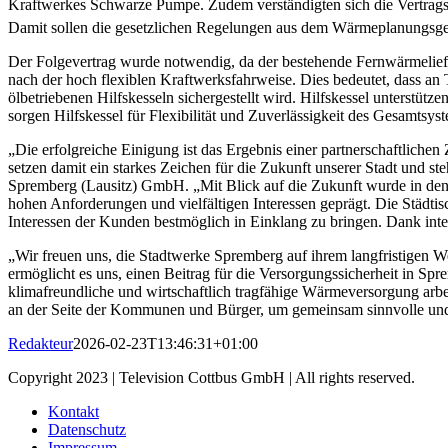
Kraftwerkes Schwarze Pumpe. Zudem verständigten sich die Vertrags
Damit sollen die gesetzlichen Regelungen aus dem Wärmeplanungsge
Der Folgevertrag wurde notwendig, da der bestehende Fernwärmelief
nach der hoch flexiblen Kraftwerksfahrweise. Dies bedeutet, dass a
ölbetriebenen Hilfskesseln sichergestellt wird. Hilfskessel unterstü
sorgen Hilfskessel für Flexibilität und Zuverlässigkeit des Gesamtsys
„Die erfolgreiche Einigung ist das Ergebnis einer partnerschaftlic
setzen damit ein starkes Zeichen für die Zukunft unserer Stadt und st
Spremberg (Lausitz) GmbH. „Mit Blick auf die Zukunft wurde in de
hohen Anforderungen und vielfältigen Interessen geprägt. Die Städti
Interessen der Kunden bestmöglich in Einklang zu bringen. Dank inte
„Wir freuen uns, die Stadtwerke Spremberg auf ihrem langfristigen 
ermöglicht es uns, einen Beitrag für die Versorgungssicherheit in S
klimafreundliche und wirtschaftlich tragfähige Wärmeversorgung ar
an der Seite der Kommunen und Bürger, um gemeinsam sinnvolle und f
Redakteur
2026-02-23T13:46:31+01:00
Copyright 2023 | Television Cottbus GmbH | All rights reserved.
Kontakt
Datenschutz
Impressum