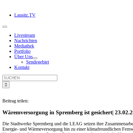
Zum
Inhalt
Lausitz.TV
springen
Toggle
Navigation
Livestream
Nachrichten
Mediathek
Portfolio
Über Uns
Sendegebiet
Kontakt
Suche
nach:
Beitrag teilen:
Wäremversorgung in Spremberg ist gesichert| 23.02.
Die Stadtwerke Spremberg und die LEAG setzen ihre Zusammenarbeit 
Energie- und Wärmeversorgung hin zu einer klimafreundlichen Fernwä