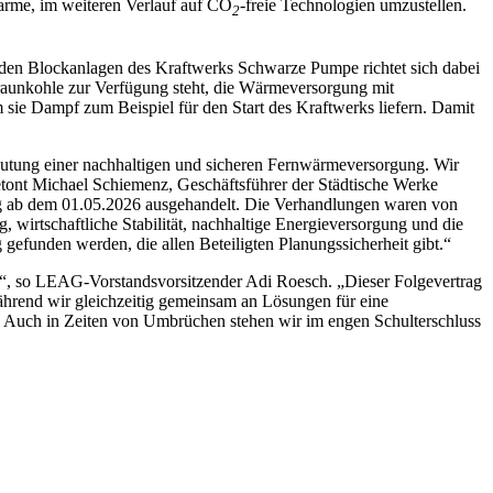
arme, im weiteren Verlauf auf CO
-
freie Technologien umzustellen.
2
den Blockanlagen des Kraftwerks Schwarze Pumpe richtet sich dabei
Braunkohle zur Verfügung steht, die Wärmeversorgung mit
 sie Dampf zum Beispiel für den Start des Kraftwerks liefern. Damit
deutung einer nachhaltigen und sicheren Fernwärmeversorgung. Wir
 betont Michael Schiemenz, Geschäftsführer der Städtische Werke
g ab dem 01.05.2026 ausgehandelt. Die Verhandlungen waren von
wirtschaftliche Stabilität, nachhaltige Energieversorgung und die
gefunden werden, die allen Beteiligten Planungssicherheit gibt.“
n“, so LEAG-Vorstandsvorsitzender Adi Roesch. „Dieser Folgevertrag
während wir gleichzeitig gemeinsam an Lösungen für eine
. Auch in Zeiten von Umbrüchen stehen wir im engen Schulterschluss