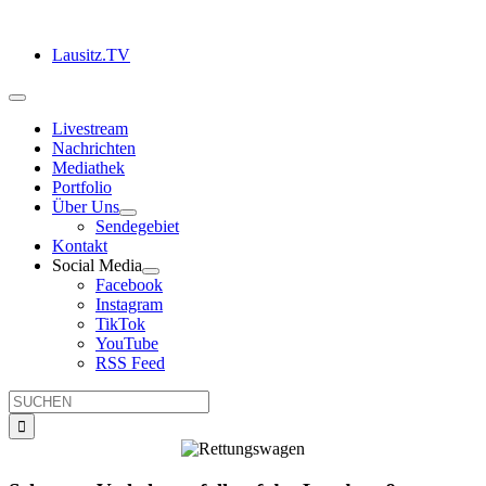
Zum
Inhalt
Lausitz.TV
springen
Toggle
Navigation
Livestream
Nachrichten
Mediathek
Portfolio
Über Uns
Sendegebiet
Kontakt
Social Media
Facebook
Instagram
TikTok
YouTube
RSS Feed
Suche
nach: