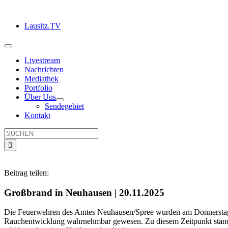
Zum
Inhalt
Lausitz.TV
springen
Toggle
Navigation
Livestream
Nachrichten
Mediathek
Portfolio
Über Uns
Sendegebiet
Kontakt
Suche
nach:
Beitrag teilen:
Großbrand in Neuhausen | 20.11.2025
Die Feuerwehren des Amtes Neuhausen/Spree wurden am Donnerstagvor
Rauchentwicklung wahrnehmbar gewesen. Zu diesem Zeitpunkt standen