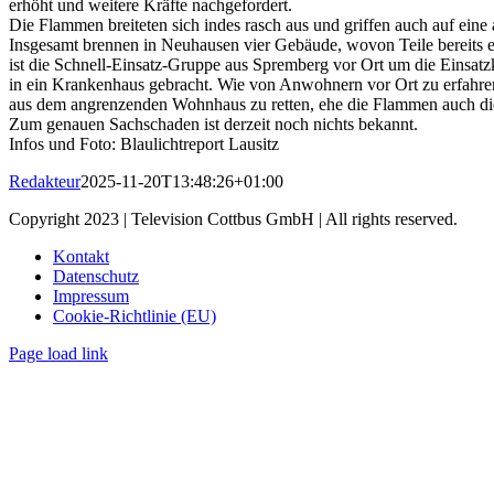
erhöht und weitere Kräfte nachgefordert.
Die Flammen breiteten sich indes rasch aus und griffen auch auf e
Insgesamt brennen in Neuhausen vier Gebäude, wovon Teile bereits e
ist die Schnell-Einsatz-Gruppe aus Spremberg vor Ort um die Einsat
in ein Krankenhaus gebracht. Wie von Anwohnern vor Ort zu erfahren
aus dem angrenzenden Wohnhaus zu retten, ehe die Flammen auch die
Zum genauen Sachschaden ist derzeit noch nichts bekannt.
Infos und Foto: Blaulichtreport Lausitz
Redakteur
2025-11-20T13:48:26+01:00
Copyright 2023 | Television Cottbus GmbH | All rights reserved.
Kontakt
Datenschutz
Impressum
Cookie-Richtlinie (EU)
Page load link
Nach
oben