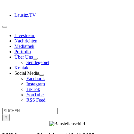
Zum
Inhalt
Lausitz.TV
springen
Toggle
Navigation
Livestream
Nachrichten
Mediathek
Portfolio
Über Uns
Sendegebiet
Kontakt
Social Media
Facebook
Instagram
TikTok
YouTube
RSS Feed
Suche
nach: