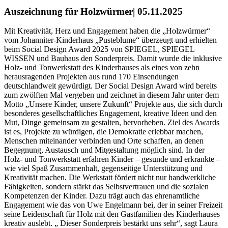
Auszeichnung für Holzwürmer| 05.11.2025
Mit Kreativität, Herz und Engagement haben die „Holzwürmer“
vom Johanniter-Kinderhaus „Pusteblume“ überzeugt und erhielten
beim Social Design Award 2025 von SPIEGEL, SPIEGEL
WISSEN und Bauhaus den Sonderpreis. Damit wurde die inklusive
Holz- und Tonwerkstatt des Kinderhauses als eines von zehn
herausragenden Projekten aus rund 170 Einsendungen
deutschlandweit gewürdigt. Der Social Design Award wird bereits
zum zwölften Mal vergeben und zeichnet in diesem Jahr unter dem
Motto „Unsere Kinder, unsere Zukunft“ Projekte aus, die sich durch
besonderes gesellschaftliches Engagement, kreative Ideen und den
Mut, Dinge gemeinsam zu gestalten, hervorheben. Ziel des Awards
ist es, Projekte zu würdigen, die Demokratie erlebbar machen,
Menschen miteinander verbinden und Orte schaffen, an denen
Begegnung, Austausch und Mitgestaltung möglich sind. In der
Holz- und Tonwerkstatt erfahren Kinder – gesunde und erkrankte –
wie viel Spaß Zusammenhalt, gegenseitige Unterstützung und
Kreativität machen. Die Werkstatt fördert nicht nur handwerkliche
Fähigkeiten, sondern stärkt das Selbstvertrauen und die sozialen
Kompetenzen der Kinder. Dazu trägt auch das ehrenamtliche
Engagement wie das von Uwe Engelmann bei, der in seiner Freizeit
seine Leidenschaft für Holz mit den Gastfamilien des Kinderhauses
kreativ auslebt. „ Dieser Sonderpreis bestärkt uns sehr“, sagt Laura