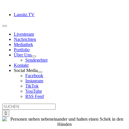
Zum
Inhalt
Lausitz.TV
springen
Toggle
Navigation
Livestream
Nachrichten
Mediathek
Portfolio
Über Uns
Sendegebiet
Kontakt
Social Media
Facebook
Instagram
TikTok
YouTube
RSS Feed
Suche
nach: