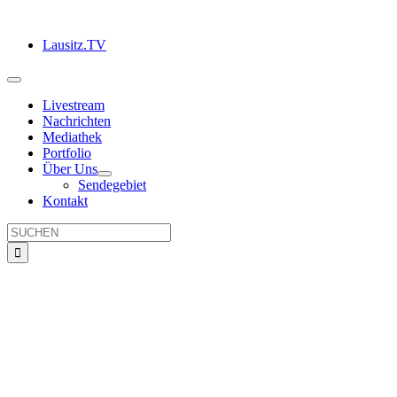
Zum
Inhalt
Lausitz.TV
springen
Toggle
Navigation
Livestream
Nachrichten
Mediathek
Portfolio
Über Uns
Sendegebiet
Kontakt
Suche
nach: