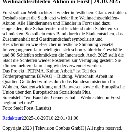
Weihnachtsschleifen-Aktion in Forst | 29.10.2025
Forst soll zur Weihnachtszeit wieder in festlichem Glanz erstrahlen.
Deshalb startet die Stadt jetzt wieder ihre Weihnachtsschleifen-
Aktion. Alle Händlerinnen und Händler in Forst sind dazu
eingeladen, ihre Schaufenster mit leuchtend roten Schleifen zu
schmücken. So soll ein rotes Band durch die Stadt entstehen, das
Zusammenhalt und Gastfreundschaft symbolisiert und
Besucherinnen wie Besucher in festliche Stimmung versetzt.
Im vergangenen Jahr beteiligten sich schon zahlreiche Geschäfte
und 80 Schleifen schmückten die Innenstadt. Auch 2025 stellt die
Stadt die Schleifen wieder kostenfrei zur Verfügung gestellt. Sie
können mehrere Jahre lang wiederverwendet werden.
Das Projekt „PERMA. Kultur. Arbeit.“ ist Teil des
Förderprogramms BIWAQ – Bildung, Wirtschaft, Arbeit im
Quartier. Gefördert wird es durch das Bundesministerium für
Wohnen, Stadtentwicklung und Bauwesen sowie die Europäische
Union über den Europäischen Sozialfonds Plus.
So entsteht "ein Band der Gemeinschaft - Weihnachten in Forst
beginnt bei uns!".
Foto: Stadt Forst (Lausitz)
Redakteur2
2025-10-29T10:22:01+01:00
Copyright 2023 | Television Cottbus GmbH | All rights reserved.