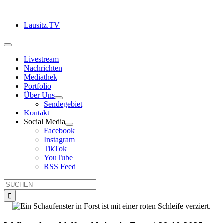
Zum
Inhalt
Lausitz.TV
springen
Toggle
Navigation
Livestream
Nachrichten
Mediathek
Portfolio
Über Uns
Sendegebiet
Kontakt
Social Media
Facebook
Instagram
TikTok
YouTube
RSS Feed
Suche
nach: