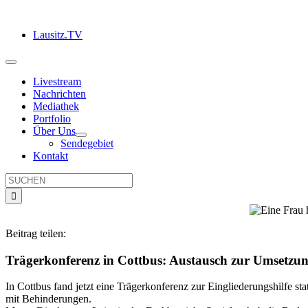
Zum
Inhalt
Lausitz.TV
springen
Toggle
Navigation
Livestream
Nachrichten
Mediathek
Portfolio
Über Uns
Sendegebiet
Kontakt
Suche
nach:
Beitrag teilen:
Trägerkonferenz in Cottbus: Austausch zur Umsetzung
In Cottbus fand jetzt eine Trägerkonferenz zur Eingliederungshilfe 
mit Behinderungen.