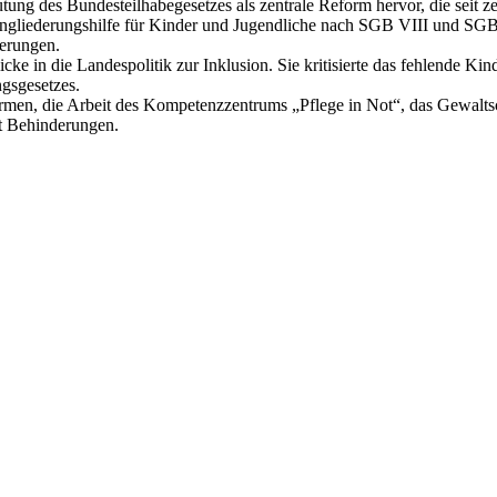
ung des Bundesteilhabegesetzes als zentrale Reform hervor, die seit z
gliederungshilfe für Kinder und Jugendliche nach SGB VIII und SGB
derungen.
cke in die Landespolitik zur Inklusion. Sie kritisierte das fehlende K
gsgesetzes.
en, die Arbeit des Kompetenzzentrums „Pflege in Not“, das Gewalts
t Behinderungen.