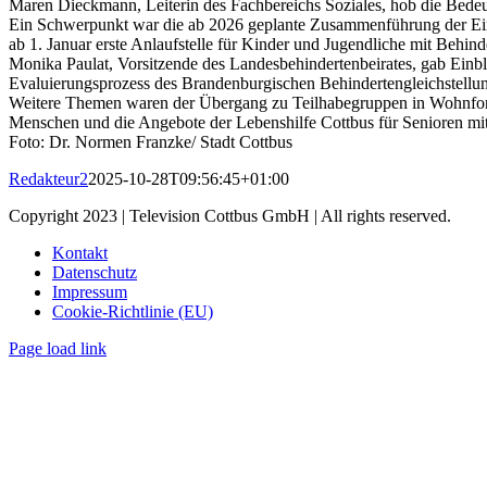
Maren Dieckmann, Leiterin des Fachbereichs Soziales, hob die Bedeut
Ein Schwerpunkt war die ab 2026 geplante Zusammenführung der Ein
ab 1. Januar erste Anlaufstelle für Kinder und Jugendliche mit Behin
Monika Paulat, Vorsitzende des Landesbehindertenbeirates, gab Einbli
Evaluierungsprozess des Brandenburgischen Behindertengleichstellun
Weitere Themen waren der Übergang zu Teilhabegruppen in Wohnform
Menschen und die Angebote der Lebenshilfe Cottbus für Senioren mi
Foto: Dr. Normen Franzke/ Stadt Cottbus
Redakteur2
2025-10-28T09:56:45+01:00
Copyright 2023 | Television Cottbus GmbH | All rights reserved.
Kontakt
Datenschutz
Impressum
Cookie-Richtlinie (EU)
Page load link
Nach
oben