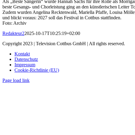
Als „Beste Sängerin“ wurde Hannah Sachs für ihre Rolle als Morrigana
beste Gesangs- und Chorleistung ging an den künstlerischen Leiter
Zudem wurden Angelina Recktenwald, Mariella Pfaffe, Louisa Möller,
und blickt voraus: 2027 soll das Festival in Cottbus stattfinden.
Foto: Archiv
Redakteur2
2025-10-17T10:25:19+02:00
Copyright 2023 | Television Cottbus GmbH | All rights reserved.
Kontakt
Datenschutz
Impressum
Cookie-Richtlinie (EU)
Page load link
Nach
oben