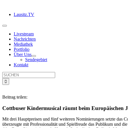
Zum
Inhalt
Lausitz.TV
springen
Toggle
Navigation
Livestream
Nachrichten
Mediathek
Portfolio
Über Uns
Sendegebiet
Kontakt
Suche
nach:
Beitrag teilen:
Cottbuser Kindermusical räumt beim Europäischen Ju
Mit drei Hauptpreisen und fünf weiteren Nominierungen setzte das C
überzeugte mit Professionalität und Spielfreude das Publikum und die