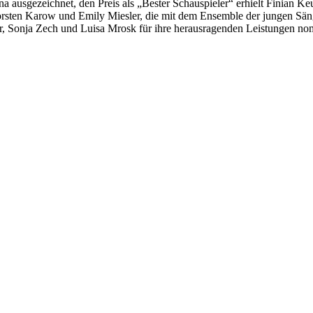
 ausgezeichnet, den Preis als „Bester Schauspieler“ erhielt Finian Ke
 Torsten Karow und Emily Miesler, die mit dem Ensemble der jungen Sä
 Sonja Zech und Luisa Mrosk für ihre herausragenden Leistungen nomi