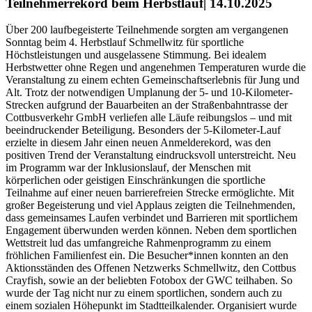
Teilnehmerrekord beim Herbstlauf| 14.10.2025
Über 200 laufbegeisterte Teilnehmende sorgten am vergangenen
Sonntag beim 4. Herbstlauf Schmellwitz für sportliche
Höchstleistungen und ausgelassene Stimmung. Bei idealem
Herbstwetter ohne Regen und angenehmen Temperaturen wurde die
Veranstaltung zu einem echten Gemeinschaftserlebnis für Jung und
Alt. Trotz der notwendigen Umplanung der 5- und 10-Kilometer-
Strecken aufgrund der Bauarbeiten an der Straßenbahntrasse der
Cottbusverkehr GmbH verliefen alle Läufe reibungslos – und mit
beeindruckender Beteiligung. Besonders der 5-Kilometer-Lauf
erzielte in diesem Jahr einen neuen Anmelderekord, was den
positiven Trend der Veranstaltung eindrucksvoll unterstreicht. Neu
im Programm war der Inklusionslauf, der Menschen mit
körperlichen oder geistigen Einschränkungen die sportliche
Teilnahme auf einer neuen barrierefreien Strecke ermöglichte. Mit
großer Begeisterung und viel Applaus zeigten die Teilnehmenden,
dass gemeinsames Laufen verbindet und Barrieren mit sportlichem
Engagement überwunden werden können. Neben dem sportlichen
Wettstreit lud das umfangreiche Rahmenprogramm zu einem
fröhlichen Familienfest ein. Die Besucher*innen konnten an den
Aktionsständen des Offenen Netzwerks Schmellwitz, den Cottbus
Crayfish, sowie an der beliebten Fotobox der GWC teilhaben. So
wurde der Tag nicht nur zu einem sportlichen, sondern auch zu
einem sozialen Höhepunkt im Stadtteilkalender. Organisiert wurde