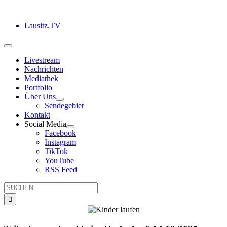
Zum
Inhalt
Lausitz.TV
springen
Toggle
Navigation
Livestream
Nachrichten
Mediathek
Portfolio
Über Uns
Sendegebiet
Kontakt
Social Media
Facebook
Instagram
TikTok
YouTube
RSS Feed
Suche
nach: