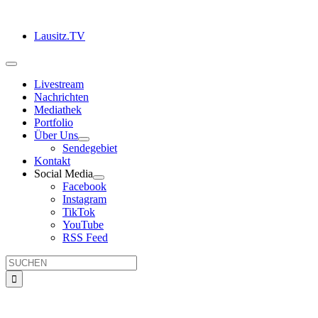
Zum
Inhalt
Lausitz.TV
springen
Toggle
Navigation
Livestream
Nachrichten
Mediathek
Portfolio
Über Uns
Sendegebiet
Kontakt
Social Media
Facebook
Instagram
TikTok
YouTube
RSS Feed
Suche
nach: