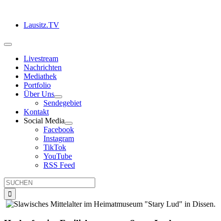
Zum
Inhalt
Lausitz.TV
springen
Toggle
Navigation
Livestream
Nachrichten
Mediathek
Portfolio
Über Uns
Sendegebiet
Kontakt
Social Media
Facebook
Instagram
TikTok
YouTube
RSS Feed
Suche
nach: