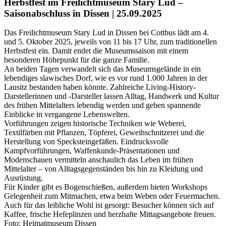
Herbstfest im Freilichtmuseum Stary Lud –
Saisonabschluss in Dissen | 25.09.2025
Das Freilichtmuseum Stary Lud in Dissen bei Cottbus lädt am 4.
und 5. Oktober 2025, jeweils von 11 bis 17 Uhr, zum traditionellen
Herbstfest ein. Damit endet die Museumssaison mit einem
besonderen Höhepunkt für die ganze Familie.
An beiden Tagen verwandelt sich das Museumsgelände in ein
lebendiges slawisches Dorf, wie es vor rund 1.000 Jahren in der
Lausitz bestanden haben könnte. Zahlreiche Living-History-
Darstellerinnen und -Darsteller lassen Alltag, Handwerk und Kultur
des frühen Mittelalters lebendig werden und geben spannende
Einblicke in vergangene Lebenswelten.
Vorführungen zeigen historische Techniken wie Weberei,
Textilfärben mit Pflanzen, Töpferei, Geweihschnitzerei und die
Herstellung von Specksteingefäßen. Eindrucksvolle
Kampfvorführungen, Waffenkunde-Präsentationen und
Modenschauen vermitteln anschaulich das Leben im frühen
Mittelalter – von Alltagsgegenständen bis hin zu Kleidung und
Ausrüstung.
Für Kinder gibt es Bogenschießen, außerdem bieten Workshops
Gelegenheit zum Mitmachen, etwa beim Weben oder Feuermachen.
Auch für das leibliche Wohl ist gesorgt: Besucher können sich auf
Kaffee, frische Hefeplinzen und herzhafte Mittagsangebote freuen.
Foto: Heimatmuseum Dissen