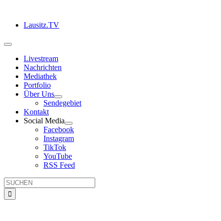
Zum
Inhalt
Lausitz.TV
springen
Toggle
Navigation
Livestream
Nachrichten
Mediathek
Portfolio
Über Uns
Sendegebiet
Kontakt
Social Media
Facebook
Instagram
TikTok
YouTube
RSS Feed
Suche
nach: