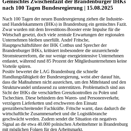
Gemischtes Zwischenfazit der Brandenburger IHKs
nach 100 Tagen Bundesregierung | 15.08.2025
Nach 100 Tagen der neuen Bundesregierung ziehen die Industrie-
und Handelskammern (IHKs) in Brandenburg ein gemischtes Fazit.
Zwar wurden mit dem Investitions-Booster erste Impulse für die
Wirtschaft gesetzt, doch viele zentrale Erwartungen der regionalen
Unternehmen bleiben unerfüllt. André Fritsche,
Hauptgeschäftsführer der IHK Cottbus und Sprecher der
Brandenburger IHKs, kritisiert insbesondere die unzureichende
Stromsteuerreform, die nur wenige energieintensive Unternehmen
entlastet, während rund 85 Prozent der Mitgliedsunternehmen keine
Vorteile spüren.
Positiv bewertet die LAG Brandenburg die schnelle
Handlungsfähigkeit der Bundesregierung, weist aber darauf hin,
dass die Maßnahmen nicht ausreichen, um den Mittelstand und den
Strukturwandel umfassend zu unterstützen. Problematisch sind aus
Sicht der IHKs die verschärften Grenzkontrollen zu Polen und
Tschechien. Diese behindern den Waren- und Personenverkehr,
verzögern Lieferketten und erschweren den Einsatz
grenzüberschreitender Fachkräfte. Fritsche warnt, dass dadurch die
wirtschaftliche Zusammenarbeit und die Logistikbranche
geschwächt werden. Zudem sendet die Situation ein negatives
Signal an die etwa 40.000 polnischen Arbeitnehmer in Brandenburg
mit möglichen Folgen für den Arbeitsmarkt.