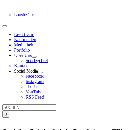
Zum
Inhalt
Lausitz.TV
springen
Toggle
Navigation
Livestream
Nachrichten
Mediathek
Portfolio
Über Uns
Sendegebiet
Kontakt
Social Media
Facebook
Instagram
TikTok
YouTube
RSS Feed
Suche
nach: