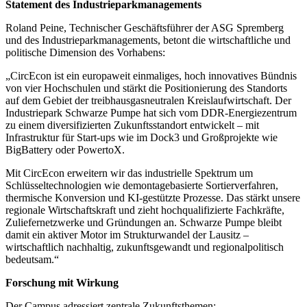
Statement des Industrieparkmanagements
Roland Peine, Technischer Geschäftsführer der ASG Spremberg
und des Industrieparkmanagements, betont die wirtschaftliche und
politische Dimension des Vorhabens:
„CircEcon ist ein europaweit einmaliges, hoch innovatives Bündnis
von vier Hochschulen und stärkt die Positionierung des Standorts
auf dem Gebiet der treibhausgasneutralen Kreislaufwirtschaft. Der
Industriepark Schwarze Pumpe hat sich vom DDR-Energiezentrum
zu einem diversifizierten Zukunftsstandort entwickelt – mit
Infrastruktur für Start-ups wie im Dock3 und Großprojekte wie
BigBattery oder PowertoX.
Mit CircEcon erweitern wir das industrielle Spektrum um
Schlüsseltechnologien wie demontagebasierte Sortierverfahren,
thermische Konversion und KI-gestützte Prozesse. Das stärkt unsere
regionale Wirtschaftskraft und zieht hochqualifizierte Fachkräfte,
Zuliefernetzwerke und Gründungen an. Schwarze Pumpe bleibt
damit ein aktiver Motor im Strukturwandel der Lausitz –
wirtschaftlich nachhaltig, zukunftsgewandt und regionalpolitisch
bedeutsam.“
Forschung mit Wirkung
Der Campus adressiert zentrale Zukunftsthemen: