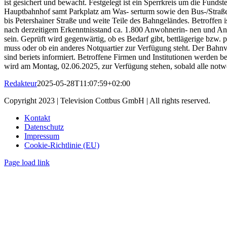
ist gesichert und bewacht. Festgelegt ist ein Sperrkreis um die Fund
Hauptbahnhof samt Parkplatz am Was- serturm sowie den Bus-/Straßenb
bis Petershainer Straße und weite Teile des Bahngeländes. Betroffen 
nach derzeitigem Erkenntnisstand ca. 1.800 Anwohnerin- nen und A
sein. Geprüft wird gegenwärtig, ob es Bedarf gibt, bettlägerige bzw. 
muss oder ob ein anderes Notquartier zur Verfügung steht. Der Bah
sind beriets informiert. Betroffene Firmen und Institutionen werden b
wird am Montag, 02.06.2025, zur Verfügung stehen, sobald alle notwe
Redakteur
2025-05-28T11:07:59+02:00
Copyright 2023 | Television Cottbus GmbH | All rights reserved.
Kontakt
Datenschutz
Impressum
Cookie-Richtlinie (EU)
Page load link
Nach
oben