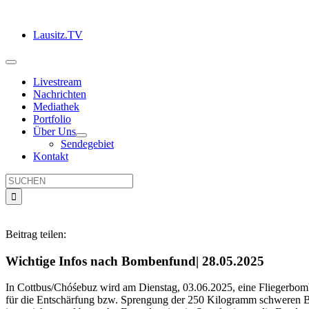
Zum
Inhalt
Lausitz.TV
springen
Toggle
Navigation
Livestream
Nachrichten
Mediathek
Portfolio
Über Uns
Sendegebiet
Kontakt
Suche
nach:
Beitrag teilen:
Wichtige Infos nach Bombenfund| 28.05.2025
In Cottbus/Chóśebuz wird am Dienstag, 03.06.2025, eine Fliegerbo
für die Entschärfung bzw. Sprengung der 250 Kilogramm schweren Bomb