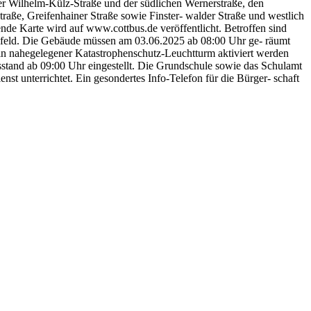
der Wilhelm-Külz-Straße und der südlichen Wernerstraße, den
raße, Greifenhainer Straße sowie Finster- walder Straße und westlich
ende Karte wird auf www.cottbus.de veröffentlicht. Betroffen sind
feld. Die Gebäude müssen am 03.06.2025 ab 08:00 Uhr ge- räumt
b ein nahegelegener Katastrophenschutz-Leuchtturm aktiviert werden
tand ab 09:00 Uhr eingestellt. Die Grundschule sowie das Schulamt
st unterrichtet. Ein gesondertes Info-Telefon für die Bürger- schaft