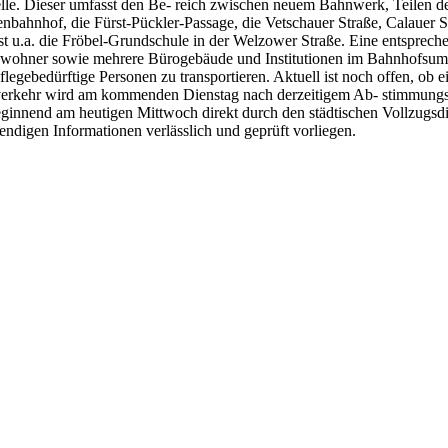
stelle. Dieser umfasst den Be- reich zwischen neuem Bahnwerk, Teilen 
ahnhof, die Fürst-Pückler-Passage, die Vetschauer Straße, Calauer St
ist u.a. die Fröbel-Grundschule in der Welzower Straße. Eine entsprech
nwohner sowie mehrere Bürogebäude und Institutionen im Bahnhofsum
pflegebedürftige Personen zu transportieren. Aktuell ist noch offen, o
nverkehr wird am kommenden Dienstag nach derzeitigem Ab- stimmungss
eginnend am heutigen Mittwoch direkt durch den städtischen Vollzugsdien
ndigen Informationen verlässlich und geprüft vorliegen.