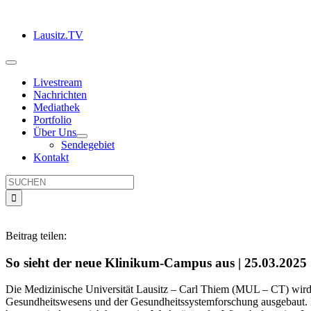
Zum
Inhalt
Lausitz.TV
springen
Toggle
Navigation
Livestream
Nachrichten
Mediathek
Portfolio
Über Uns
Sendegebiet
Kontakt
Suche
nach:
Beitrag teilen:
So sieht der neue Klinikum-Campus aus | 25.03.2025
Die Medizinische Universität Lausitz – Carl Thiem (MUL – CT) wird z
Gesundheitswesens und der Gesundheitssystemforschung ausgebaut. 