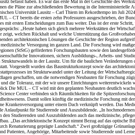
ausitz befasst haben. Es war das erste Mal in der Geschichte des Werks
en die Pläne zur abschließenden Bewertung in die Interministerielle 
chen Universität Lausitz – Carl Thiem im Rekordtempo im Juli 2024 stel
L – CT bereits die ersten zehn Professuren ausgeschrieben, der Bund 
es mit ersten Entscheidungen zum Bau weiter. Das ist der erste Schritt,
ttgesprächs: „Heute haben sich gleich mehrere Werkstätten der Wirtsch
er zeigt, welchen Rückhalt und welche Unterstützung das Großvorhaben
annenden architektonischen Lösungen die Geschichte der Region aufgreif
che medizinische Versorgung im ganzen Land. Die Forschung wird maßg
eregionen (StStG) geförderten Forschungsbauten sowie den landesgeför
issenschaftliche Innovationen, sichern Ausbildungs-, Arbeits- und Studi
Strukturwandels in der Lausitz. Um für die baulichen Veränderungen
statt. Vorgestellt wurden das Baustrukturkonzept sowie das architekton
rkstattprozesses im Strukturwandel unter der Leitung der Wirtschaftsr
ndlagen geschaffen, um die notwendigen Neubauten für Forschung zügi
ft und die Toleranz, mit der wir unsere Einrichtungen weiterentwickeln
k Die MUL – CT wird mit den geplanten Neubauten deutlich wachsen.
cience Center verbinden sich Räumlichkeiten für die Spitzenforschung 
heitswesens. Damit sollen künftig die medizinische Forschung mit de
ne Krankenversorgung unter einem Dach verknüpft werden. Das Medical
le Anlaufpunkt für Studierende und Auszubildende. „In hochmodernen
en Studierenden und Auszubildenden auch das medizinische, pflegeris
ufbau. „Das architektonische Konzept nimmt Bezug auf das optische Bil
 durch Renaturierung geprägte Landschaft.“ Zwei großzügige Grünanlage
und Patienten, Angehörige, Mitarbeitende sowie Studierende und Lernen