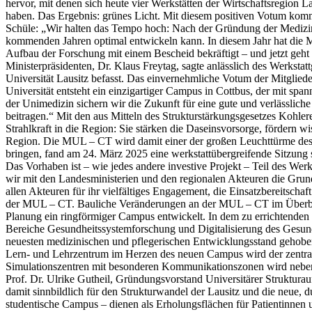
hervor, mit denen sich heute vier Werkstätten der Wirtschaftsregion L
haben. Das Ergebnis: grünes Licht. Mit diesem positiven Votum komm
Schüle: „Wir halten das Tempo hoch: Nach der Gründung der Medizinis
kommenden Jahren optimal entwickeln kann. In diesem Jahr hat die MU
Aufbau der Forschung mit einem Bescheid bekräftigt – und jetzt geht 
Ministerpräsidenten, Dr. Klaus Freytag, sagte anlässlich des Werksta
Universität Lausitz befasst. Das einvernehmliche Votum der Mitglied
Universität entsteht ein einzigartiger Campus in Cottbus, der mit sp
der Unimedizin sichern wir die Zukunft für eine gute und verlässli
beitragen.“ Mit den aus Mitteln des Strukturstärkungsgesetzes Kohl
Strahlkraft in die Region: Sie stärken die Daseinsvorsorge, fördern w
Region. Die MUL – CT wird damit einer der großen Leuchttürme des 
bringen, fand am 24. März 2025 eine werkstattübergreifende Sitzung 
Das Vorhaben ist – wie jedes andere investive Projekt – Teil des We
wir mit den Landesministerien und den regionalen Akteuren die Gru
allen Akteuren für ihr vielfältiges Engagement, die Einsatzbereitscha
der MUL – CT. Bauliche Veränderungen an der MUL – CT im Überblic
Planung ein ringförmiger Campus entwickelt. In dem zu errichtenden S
Bereiche Gesundheitssystemforschung und Digitalisierung des Gesund
neuesten medizinischen und pflegerischen Entwicklungsstand gehobe
Lern- und Lehrzentrum im Herzen des neuen Campus wird der zentra
Simulationszentren mit besonderen Kommunikationszonen wird neben d
Prof. Dr. Ulrike Gutheil, Gründungsvorstand Universitärer Struktura
damit sinnbildlich für den Strukturwandel der Lausitz und die neue,
studentische Campus – dienen als Erholungsflächen für Patientinnen 