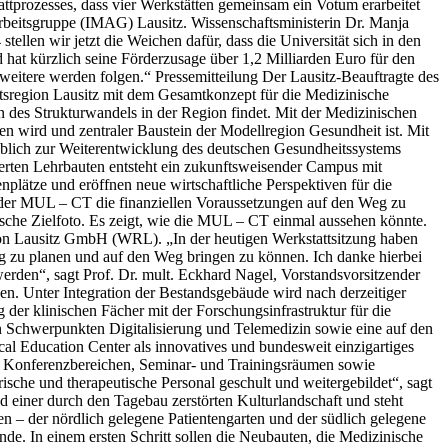
tattprozesses, dass vier Werkstätten gemeinsam ein Votum erarbeitet
Arbeitsgruppe (IMAG) Lausitz. Wissenschaftsministerin Dr. Manja
len wir jetzt die Weichen dafür, dass die Universität sich in den
hat kürzlich seine Förderzusage über 1,2 Milliarden Euro für den
 weitere werden folgen.“ Pressemitteilung Der Lausitz-Beauftragte des
aftsregion Lausitz mit dem Gesamtkonzept für die Medizinische
 des Strukturwandels in der Region findet. Mit der Medizinischen
en wird und zentraler Baustein der Modellregion Gesundheit ist. Mit
eblich zur Weiterentwicklung des deutschen Gesundheitssystems
derten Lehrbauten entsteht ein zukunftsweisender Campus mit
enplätze und eröffnen neue wirtschaftliche Perspektiven für die
 der MUL – CT die finanziellen Voraussetzungen auf den Weg zu
ische Zielfoto. Es zeigt, wie die MUL – CT einmal aussehen könnte.
egion Lausitz GmbH (WRL). „In der heutigen Werkstattsitzung haben
g zu planen und auf den Weg bringen zu können. Ich danke hierbei
 werden“, sagt Prof. Dr. mult. Eckhard Nagel, Vorstandsvorsitzender
 Unter Integration der Bestandsgebäude wird nach derzeitiger
der klinischen Fächer mit der Forschungsinfrastruktur für die
n Schwerpunkten Digitalisierung und Telemedizin sowie eine auf den
 Education Center als innovatives und bundesweit einzigartiges
 Konferenzbereichen, Seminar- und Trainingsräumen sowie
che und therapeutische Personal geschult und weitergebildet“, sagt
d einer durch den Tagebau zerstörten Kulturlandschaft und steht
n – der nördlich gelegene Patientengarten und der südlich gelegene
de. In einem ersten Schritt sollen die Neubauten, die Medizinische