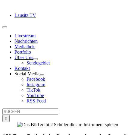
Zum
Inhalt
Lausitz.TV
springen
Toggle
Navigation
Livestream
Nachrichten
Mediathek
Portfolio
Über Uns
Sendegebiet
Kontakt
Social Media
Facebook
Instagram
TikTok
YouTube
RSS Feed
Suche
nach: