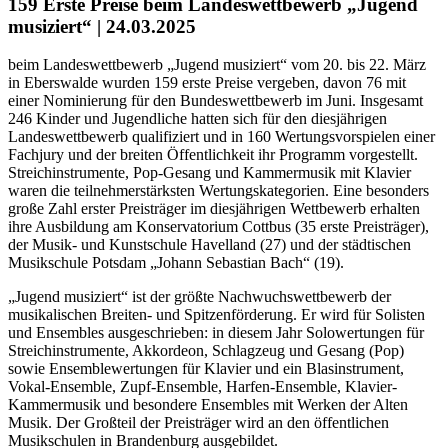
159 Erste Preise beim Landeswettbewerb „Jugend
musiziert“ | 24.03.2025
beim Landeswettbewerb „Jugend musiziert“ vom 20. bis 22. März
in Eberswalde wurden 159 erste Preise vergeben, davon 76 mit
einer Nominierung für den Bundeswettbewerb im Juni. Insgesamt
246 Kinder und Jugendliche hatten sich für den diesjährigen
Landeswettbewerb qualifiziert und in 160 Wertungsvorspielen einer
Fachjury und der breiten Öffentlichkeit ihr Programm vorgestellt.
Streichinstrumente, Pop-Gesang und Kammermusik mit Klavier
waren die teilnehmerstärksten Wertungskategorien. Eine besonders
große Zahl erster Preisträger im diesjährigen Wettbewerb erhalten
ihre Ausbildung am Konservatorium Cottbus (35 erste Preisträger),
der Musik- und Kunstschule Havelland (27) und der städtischen
Musikschule Potsdam „Johann Sebastian Bach“ (19).
„Jugend musiziert“ ist der größte Nachwuchswettbewerb der
musikalischen Breiten- und Spitzenförderung. Er wird für Solisten
und Ensembles ausgeschrieben: in diesem Jahr Solowertungen für
Streichinstrumente, Akkordeon, Schlagzeug und Gesang (Pop)
sowie Ensemblewertungen für Klavier und ein Blasinstrument,
Vokal-Ensemble, Zupf-Ensemble, Harfen-Ensemble, Klavier-
Kammermusik und besondere Ensembles mit Werken der Alten
Musik. Der Großteil der Preisträger wird an den öffentlichen
Musikschulen in Brandenburg ausgebildet.