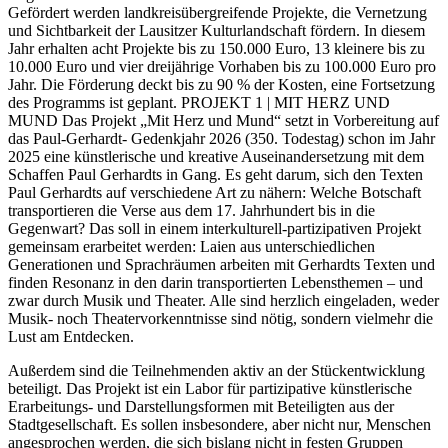
Gefördert werden landkreisübergreifende Projekte, die Vernetzung
und Sichtbarkeit der Lausitzer Kulturlandschaft fördern. In diesem
Jahr erhalten acht Projekte bis zu 150.000 Euro, 13 kleinere bis zu
10.000 Euro und vier dreijährige Vorhaben bis zu 100.000 Euro pro
Jahr. Die Förderung deckt bis zu 90 % der Kosten, eine Fortsetzung
des Programms ist geplant. PROJEKT 1 | MIT HERZ UND
MUND Das Projekt „Mit Herz und Mund“ setzt in Vorbereitung auf
das Paul-Gerhardt- Gedenkjahr 2026 (350. Todestag) schon im Jahr
2025 eine künstlerische und kreative Auseinandersetzung mit dem
Schaffen Paul Gerhardts in Gang. Es geht darum, sich den Texten
Paul Gerhardts auf verschiedene Art zu nähern: Welche Botschaft
transportieren die Verse aus dem 17. Jahrhundert bis in die
Gegenwart? Das soll in einem interkulturell-partizipativen Projekt
gemeinsam erarbeitet werden: Laien aus unterschiedlichen
Generationen und Sprachräumen arbeiten mit Gerhardts Texten und
finden Resonanz in den darin transportierten Lebensthemen – und
zwar durch Musik und Theater. Alle sind herzlich eingeladen, weder
Musik- noch Theatervorkenntnisse sind nötig, sondern vielmehr die
Lust am Entdecken.
Außerdem sind die Teilnehmenden aktiv an der Stückentwicklung
beteiligt. Das Projekt ist ein Labor für partizipative künstlerische
Erarbeitungs- und Darstellungsformen mit Beteiligten aus der
Stadtgesellschaft. Es sollen insbesondere, aber nicht nur, Menschen
angesprochen werden, die sich bislang nicht in festen Gruppen