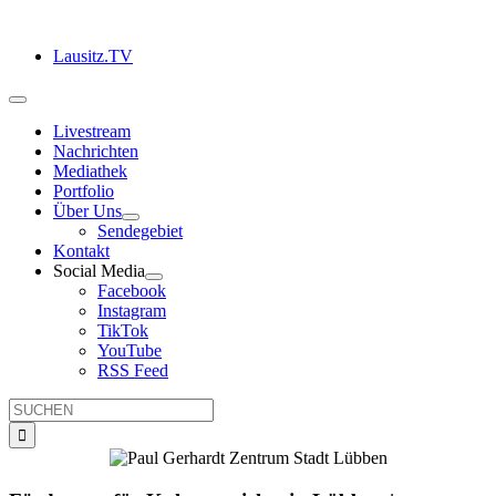
Zum
Inhalt
Lausitz.TV
springen
Toggle
Navigation
Livestream
Nachrichten
Mediathek
Portfolio
Über Uns
Sendegebiet
Kontakt
Social Media
Facebook
Instagram
TikTok
YouTube
RSS Feed
Suche
nach: