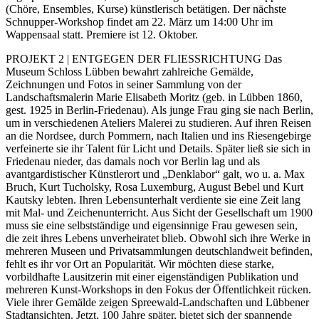
(Chöre, Ensembles, Kurse) künstlerisch betätigen. Der nächste
Schnupper-Workshop findet am 22. März um 14:00 Uhr im
Wappensaal statt. Premiere ist 12. Oktober.
PROJEKT 2 | ENTGEGEN DER FLIESSRICHTUNG Das
Museum Schloss Lübben bewahrt zahlreiche Gemälde,
Zeichnungen und Fotos in seiner Sammlung von der
Landschaftsmalerin Marie Elisabeth Moritz (geb. in Lübben 1860,
gest. 1925 in Berlin-Friedenau). Als junge Frau ging sie nach Berlin,
um in verschiedenen Ateliers Malerei zu studieren. Auf ihren Reisen
an die Nordsee, durch Pommern, nach Italien und ins Riesengebirge
verfeinerte sie ihr Talent für Licht und Details. Später ließ sie sich in
Friedenau nieder, das damals noch vor Berlin lag und als
avantgardistischer Künstlerort und „Denklabor“ galt, wo u. a. Max
Bruch, Kurt Tucholsky, Rosa Luxemburg, August Bebel und Kurt
Kautsky lebten. Ihren Lebensunterhalt verdiente sie eine Zeit lang
mit Mal- und Zeichenunterricht. Aus Sicht der Gesellschaft um 1900
muss sie eine selbstständige und eigensinnige Frau gewesen sein,
die zeit ihres Lebens unverheiratet blieb. Obwohl sich ihre Werke in
mehreren Museen und Privatsammlungen deutschlandweit befinden,
fehlt es ihr vor Ort an Popularität. Wir möchten diese starke,
vorbildhafte Lausitzerin mit einer eigenständigen Publikation und
mehreren Kunst-Workshops in den Fokus der Öffentlichkeit rücken.
Viele ihrer Gemälde zeigen Spreewald-Landschaften und Lübbener
Stadtansichten. Jetzt, 100 Jahre später, bietet sich der spannende