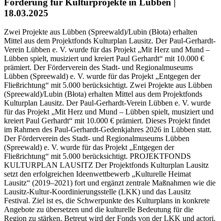
Förderung für Kulturprojekte in Lübben |
18.03.2025
Zwei Projekte aus Lübben (Spreewald)/Lubin (Błota) erhalten
Mittel aus dem Projektfonds Kulturplan Lausitz. Der Paul-Gerhardt-
Verein Lübben e. V. wurde für das Projekt „Mit Herz und Mund –
Lübben spielt, musiziert und kreiert Paul Gerhardt“ mit 10.000 €
prämiert. Der Förderverein des Stadt- und Regionalmuseums
Lübben (Spreewald) e. V. wurde für das Projekt „Entgegen der
Fließrichtung“ mit 5.000 berücksichtigt. Zwei Projekte aus Lübben
(Spreewald)/Lubin (Błota) erhalten Mittel aus dem Projektfonds
Kulturplan Lausitz. Der Paul-Gerhardt-Verein Lübben e. V. wurde
für das Projekt „Mit Herz und Mund – Lübben spielt, musiziert und
kreiert Paul Gerhardt“ mit 10.000 € prämiert. Dieses Projekt findet
im Rahmen des Paul-Gerhardt-Gedenkjahres 2026 in Lübben statt.
Der Förderverein des Stadt- und Regionalmuseums Lübben
(Spreewald) e. V. wurde für das Projekt „Entgegen der
Fließrichtung“ mit 5.000 berücksichtigt. PROJEKTFONDS
KULTURPLAN LAUSITZ Der Projektfonds Kulturplan Lausitz
setzt den erfolgreichen Ideenwettbewerb „Kulturelle Heimat
Lausitz“ (2019–2021) fort und ergänzt zentrale Maßnahmen wie die
Lausitz-Kultur-Koordinierungsstelle (LKK) und das Lausitz
Festival. Ziel ist es, die Schwerpunkte des Kulturplans in konkrete
Angebote zu übersetzen und die kulturelle Bedeutung für die
Region zu stärken. Betreut wird der Fonds von der LKK und actori.