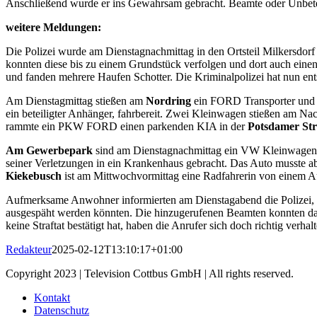
Anschließend wurde er ins Gewahrsam gebracht. Beamte oder Unbeteil
weitere Meldungen:
Die Polizei wurde am Dienstagnachmittag in den Ortsteil Milkersdor
konnten diese bis zu einem Grundstück verfolgen und dort auch einen
und fanden mehrere Haufen Schotter. Die Kriminalpolizei hat nun ent
Am Dienstagmittag stießen am
Nordring
ein FORD Transporter und 
ein beteiligter Anhänger, fahrbereit. Zwei Kleinwagen stießen am Na
rammte ein PKW FORD einen parkenden KIA in der
Potsdamer Str
Am Gewerbepark
sind am Dienstagnachmittag ein VW Kleinwagen 
seiner Verletzungen in ein Krankenhaus gebracht. Das Auto musste a
Kiekebusch
ist am Mittwochvormittag eine Radfahrerin von einem A
Aufmerksame Anwohner informierten am Dienstagabend die Polizei, w
ausgespäht werden könnten. Die hinzugerufenen Beamten konnten das 
keine Straftat bestätigt hat, haben die Anrufer sich doch richtig verh
Redakteur
2025-02-12T13:10:17+01:00
Copyright 2023 | Television Cottbus GmbH | All rights reserved.
Kontakt
Datenschutz