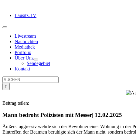
Zum
Inhalt
Lausitz.TV
springen
Toggle
Navigation
Livestream
Nachrichten
Mediathek
Portfolio
Über Uns
Sendegebiet
Kontakt
Suche
nach:
Beitrag teilen:
Mann bedroht Polizisten mit Messer| 12.02.2025
Äußerst aggressiv wehrte sich der Bewohner einer Wohnung in der P
Eintreffen der Beamten beruhigte sich der Mann nicht, sondern bedro