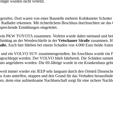
igte wurden nicht verletzt.
f gerufen. Dort waren von einer Baustelle mehrere Kubikmeter Schotte
 Radlader erkennen. Mit richterlichem Beschluss durchsuchten sie das 
sprechende Ermittlungen eingeleitet.
ein PKW TOYOTA zusammen. Verletzt wurde dabei niemand und bei e
chmittag an der Wendeschleife in der
Vetschauer Straße
zusammen. Hie
aße.
Auch hier blieben bei einem Schaden von 4.000 Euro beide Autos 
und ein VOLVO SUV zusammengestoßen. Im Anschluss wurde ein Fünfj
bgeschleppt werden. Der VOLVO blieb fahrbereit. Die Schäden summiert
uto angefahren worden. Die 69-Jährige wurde in ein Krankenhaus gebr
eil immer wieder ein JEEP sehr langsam durch den Ortsteil Dissenche
Auto antreffen, stoppen und den Grund für das Verhalten herausfinden
alten, denn eine aufmerksame Nachbarschaft sorgt für eine sichere Nachb