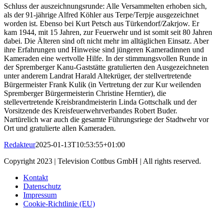
Schluss der auszeichnungsrunde: Alle Versammelten erhoben sich,
als der 91-jährige Alfred Köhler aus Terpe/Terpje ausgezeichnet
worden ist. Ebenso bei Kurt Petsch aus Türkendorf/Zakrjow. Er
kam 1944, mit 15 Jahren, zur Feuerwehr und ist somit seit 80 Jahren
dabei. Die Älteren sind oft nicht mehr im alltäglichen Einsatz. Aber
ihre Erfahrungen und Hinweise sind jüngeren Kameradinnen und
Kameraden eine wertvolle Hilfe. In der stimmungsvollen Runde in
der Spremberger Kanu-Gaststätte gratulierten den Ausgezeichneten
unter anderem Landrat Harald Altekrüger, der stellvertretende
Bürgermeister Frank Kulik (in Vertretung der zur Kur weilenden
Spremberger Bürgermeisterin Christine Herntier), die
stellevertretende Kreisbrandmeisterin Linda Gottschalk und der
Vorsitzende des Kreisfeuerwehrverbandes Robert Buder.
Nartürelich war auch die gesamte Führungsriege der Stadtwehr vor
Ort und gratulierte allen Kameraden.
Redakteur
2025-01-13T10:53:55+01:00
Copyright 2023 | Television Cottbus GmbH | All rights reserved.
Kontakt
Datenschutz
Impressum
Cookie-Richtlinie (EU)