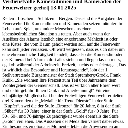
Verdienstvolle Kameradinnen und Kameraden der
Feuerwehrer geehrt| 13.01.2025
Retten - Löschen – Schützen – Bergen. Das sind die Aufgaben der
Feuerwehr. Die Kameradinnen und Kameraden setzen mitunter ihr
Leben aufs Spiel, um andere Menschen aus einer
lebensbedrohlichen Situation zu retten. Aber auch wenn der
Auslöser des Alarms letztlich eine angebrannte Mahlzeit ist oder
eine Katze, die vom Baum geholt werden soll, auf die Feuerwehr
kann sich jeder verlassen. Oft wird vergessen, dass es sich dabei um
eine ehrenamtliche Tätigkeit handelt, dass also die Kameradin oder
der Kamerad bei Alarm sofort alles stehen und liegen lassen muss,
egal ob während der Arbeitszeit, Freizeit, nachts oder feiertags. „Das
ist wirklich das Besondere und Herausragende“, lobt der 1.
Stellvertretende Bürgermeister der Stadt Spremberg/Grodk, Frank
Kulik, „Sie widmen Ihre Freizeit zum Teil über Jahrzehnte dem
Wohlergehen der Gemeinschaft. Das ist wirklich aller Ehren wert
und dafür gebührt Ihnen Dank und Anerkennung!“ Für eine
zehnjährige Mitgliedschaft bei der Freiwilligen Feuerwehr erhielten
drei Kameraden die „Medaille für Treue Dienste“ in der Stufe
„Kupfer“, zwei die der Stufe „Bronze“ für 20 Jahre, 8 in der Stufe
„Silber“ für 30 Jahre, einer in der Stufe „Gold“ für 40 Jahre. Für
50-, 60-, und 70-jährige Zugehörigkeit wurde ebenfalls die Stufe
„Gold“ verliehen. Das Aussehen der Medaillen variiert dabei etwas.
Ein besonders emotionaler Moment erlebten die Anwesenden am