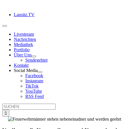
Zum
Inhalt
Lausitz.TV
springen
Toggle
Navigation
Livestream
Nachrichten
Mediathek
Portfolio
Über Uns
Sendegebiet
Kontakt
Social Media
Facebook
Instagram
TikTok
YouTube
RSS Feed
Suche
nach: