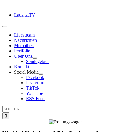
Zum
Inhalt
Lausitz.TV
springen
Toggle
Navigation
Livestream
Nachrichten
Mediathek
Portfolio
Über Uns
Sendegebiet
Kontakt
Social Media
Facebook
Instagram
TikTok
YouTube
RSS Feed
Suche
nach: