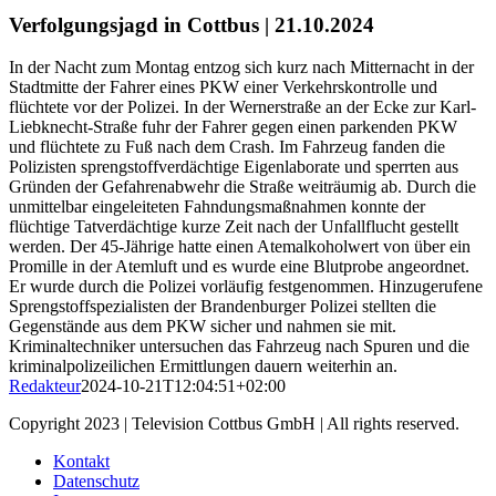
Verfolgungsjagd in Cottbus | 21.10.2024
In der Nacht zum Montag entzog sich kurz nach Mitternacht in der
Stadtmitte der Fahrer eines PKW einer Verkehrskontrolle und
flüchtete vor der Polizei. In der Wernerstraße an der Ecke zur Karl-
Liebknecht-Straße fuhr der Fahrer gegen einen parkenden PKW
und flüchtete zu Fuß nach dem Crash. Im Fahrzeug fanden die
Polizisten sprengstoffverdächtige Eigenlaborate und sperrten aus
Gründen der Gefahrenabwehr die Straße weiträumig ab. Durch die
unmittelbar eingeleiteten Fahndungsmaßnahmen konnte der
flüchtige Tatverdächtige kurze Zeit nach der Unfallflucht gestellt
werden. Der 45-Jährige hatte einen Atemalkoholwert von über ein
Promille in der Atemluft und es wurde eine Blutprobe angeordnet.
Er wurde durch die Polizei vorläufig festgenommen. Hinzugerufene
Sprengstoffspezialisten der Brandenburger Polizei stellten die
Gegenstände aus dem PKW sicher und nahmen sie mit.
Kriminaltechniker untersuchen das Fahrzeug nach Spuren und die
kriminalpolizeilichen Ermittlungen dauern weiterhin an.
Redakteur
2024-10-21T12:04:51+02:00
Copyright 2023 | Television Cottbus GmbH | All rights reserved.
Kontakt
Datenschutz