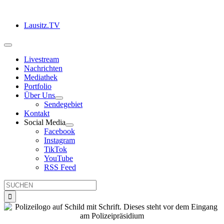
Zum
Inhalt
Lausitz.TV
springen
Toggle
Navigation
Livestream
Nachrichten
Mediathek
Portfolio
Über Uns
Sendegebiet
Kontakt
Social Media
Facebook
Instagram
TikTok
YouTube
RSS Feed
Suche
nach: