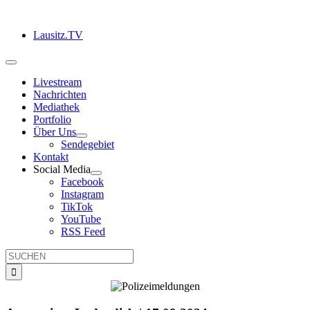
Zum
Inhalt
Lausitz.TV
springen
Toggle
Navigation
Livestream
Nachrichten
Mediathek
Portfolio
Über Uns
Sendegebiet
Kontakt
Social Media
Facebook
Instagram
TikTok
YouTube
RSS Feed
Suche
nach: