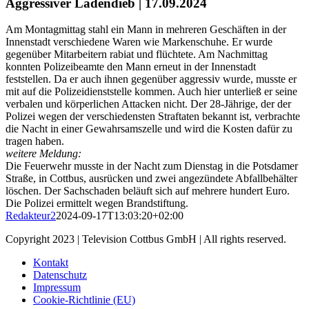
Aggressiver Ladendieb | 17.09.2024
Am Montagmittag stahl ein Mann in mehreren Geschäften in der
Innenstadt verschiedene Waren wie Markenschuhe. Er wurde
gegenüber Mitarbeitern rabiat und flüchtete. Am Nachmittag
konnten Polizeibeamte den Mann erneut in der Innenstadt
feststellen. Da er auch ihnen gegenüber aggressiv wurde, musste er
mit auf die Polizeidienststelle kommen. Auch hier unterließ er seine
verbalen und körperlichen Attacken nicht. Der 28-Jährige, der der
Polizei wegen der verschiedensten Straftaten bekannt ist, verbrachte
die Nacht in einer Gewahrsamszelle und wird die Kosten dafür zu
tragen haben.
weitere Meldung:
Die Feuerwehr musste in der Nacht zum Dienstag in die Potsdamer
Straße, in Cottbus, ausrücken und zwei angezündete Abfallbehälter
löschen. Der Sachschaden beläuft sich auf mehrere hundert Euro.
Die Polizei ermittelt wegen Brandstiftung.
Redakteur2
2024-09-17T13:03:20+02:00
Copyright 2023 | Television Cottbus GmbH | All rights reserved.
Kontakt
Datenschutz
Impressum
Cookie-Richtlinie (EU)