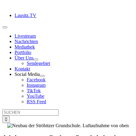
Zum
Inhalt
Lausitz.TV
springen
Toggle
Navigation
Livestream
Nachrichten
Mediathek
Portfolio
Über Uns
Sendegebiet
Kontakt
Social Media
Facebook
Instagram
TikTok
YouTube
RSS Feed
Suche
nach: