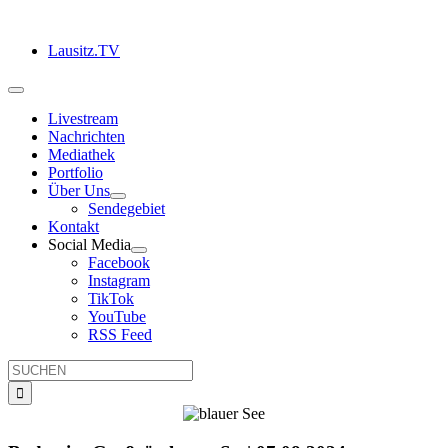
Zum
Inhalt
Lausitz.TV
springen
Toggle
Navigation
Livestream
Nachrichten
Mediathek
Portfolio
Über Uns
Sendegebiet
Kontakt
Social Media
Facebook
Instagram
TikTok
YouTube
RSS Feed
Suche
nach: