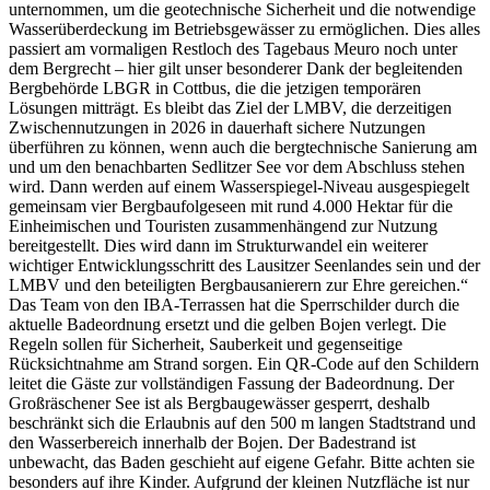
unternommen, um die geotechnische Sicherheit und die notwendige
Wasserüberdeckung im Betriebsgewässer zu ermöglichen. Dies alles
passiert am vormaligen Restloch des Tagebaus Meuro noch unter
dem Bergrecht – hier gilt unser besonderer Dank der begleitenden
Bergbehörde LBGR in Cottbus, die die jetzigen temporären
Lösungen mitträgt. Es bleibt das Ziel der LMBV, die derzeitigen
Zwischennutzungen in 2026 in dauerhaft sichere Nutzungen
überführen zu können, wenn auch die bergtechnische Sanierung am
und um den benachbarten Sedlitzer See vor dem Abschluss stehen
wird. Dann werden auf einem Wasserspiegel-Niveau ausgespiegelt
gemeinsam vier Bergbaufolgeseen mit rund 4.000 Hektar für die
Einheimischen und Touristen zusammenhängend zur Nutzung
bereitgestellt. Dies wird dann im Strukturwandel ein weiterer
wichtiger Entwicklungsschritt des Lausitzer Seenlandes sein und der
LMBV und den beteiligten Bergbausanierern zur Ehre gereichen.“
Das Team von den IBA-Terrassen hat die Sperrschilder durch die
aktuelle Badeordnung ersetzt und die gelben Bojen verlegt. Die
Regeln sollen für Sicherheit, Sauberkeit und gegenseitige
Rücksichtnahme am Strand sorgen. Ein QR-Code auf den Schildern
leitet die Gäste zur vollständigen Fassung der Badeordnung. Der
Großräschener See ist als Bergbaugewässer gesperrt, deshalb
beschränkt sich die Erlaubnis auf den 500 m langen Stadtstrand und
den Wasserbereich innerhalb der Bojen. Der Badestrand ist
unbewacht, das Baden geschieht auf eigene Gefahr. Bitte achten sie
besonders auf ihre Kinder. Aufgrund der kleinen Nutzfläche ist nur