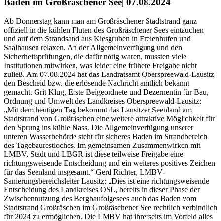
Baden im Großräschener See| 07.08.2024
Ab Donnerstag kann man am Großräschener Stadtstrand ganz
offiziell in die kühlen Fluten des Großräschener Sees eintauchen
und auf dem Strandsand aus Kiesgruben in Freienhufen und
Saalhausen relaxen. An der Allgemeinverfügung und den
Sicherheitsprüfungen, die dafür nötig waren, mussten viele
Institutionen mitwirken, was leider eine frühere Freigabe nicht
zuließ. Am 07.08.2024 hat das Landratsamt Oberspreewald-Lausitz
den Bescheid bzw. die erlösende Nachricht amtlich bekannt
gemacht. Grit Klug, Erste Beigeordnete und Dezernentin für Bau,
Ordnung und Umwelt des Landkreises Oberspreewald-Lausitz:
„Mit dem heutigen Tag bekommt das Lausitzer Seenland am
Stadtstrand von Großräschen eine weitere attraktive Möglichkeit für
den Sprung ins kühle Nass. Die Allgemeinverfügung unserer
unteren Wasserbehörde steht für sicheres Baden im Strandbereich
des Tagebaurestloches. Im gemeinsamen Zusammenwirken mit
LMBV, Stadt und LBGR ist diese teilweise Freigabe eine
richtungsweisende Entscheidung und ein weiteres positives Zeichen
für das Seenland insgesamt.“ Gerd Richter, LMBV-
Sanierungsbereichsleiter Lausitz: „Dies ist eine richtungsweisende
Entscheidung des Landkreises OSL, bereits in dieser Phase der
Zwischennutzung des Bergbaufolgesees auch das Baden vom
Stadtstrand Großräschen im Großräschener See rechtlich verbindlich
für 2024 zu ermöglichen. Die LMBV hat ihrerseits im Vorfeld alles