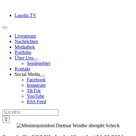
Zum
Inhalt
Lausitz.TV
springen
Toggle
Navigation
Livestream
Nachrichten
Mediathek
Portfolio
Über Uns
Sendegebiet
Kontakt
Social Media
Facebook
Instagram
TikTok
YouTube
RSS Feed
Suche
nach: