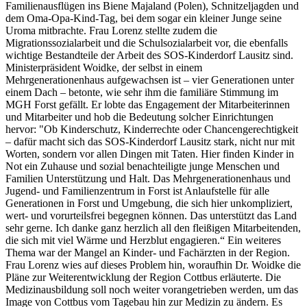
Familienausflügen ins Biene Majaland (Polen), Schnitzeljagden und
dem
Oma-Opa-Kind-Tag, bei dem sogar ein kleiner Junge seine
Uroma mitbrachte. Frau
Lorenz stellte zudem die
Migrationssozialarbeit und die Schulsozialarbeit vor, die
ebenfalls
wichtige Bestandteile der Arbeit des SOS-Kinderdorf Lausitz sind.
Ministerpräsident Woidke, der selbst in einem
Mehrgenerationenhaus aufgewachsen ist
–
vier Generationen unter
einem Dach – betonte, wie sehr ihm die familiäre Stimmung im
MGH Forst gefällt. Er lobte das Engagement der Mitarbeiterinnen
und Mitarbeiter und
hob die Bedeutung solcher Einrichtungen
hervor:
"Ob Kinderschutz, Kinderrechte oder Chancengerechtigkeit
– dafür macht sich das
SOS-Kinderdorf Lausitz stark, nicht nur mit
Worten, sondern vor allen Dingen mit Taten.
Hier finden Kinder in
Not ein Zuhause und sozial benachteiligte junge Menschen und
Familien Unterstützung und Halt. Das Mehrgenerationenhaus und
Jugend- und
Familienzentrum in Forst ist Anlaufstelle für alle
Generationen in Forst und Umgebung,
die sich hier unkompliziert,
wert- und vorurteilsfrei begegnen können. Das unterstützt
das Land
sehr gerne. Ich danke ganz herzlich all den fleißigen Mitarbeitenden,
die sich
mit viel Wärme und Herzblut engagieren.“
Ein weiteres
Thema war der Mangel an Kinder- und Fachärzten in der Region.
Frau
Lorenz wies auf dieses Problem hin, woraufhin Dr. Woidke die
Pläne zur
Weiterentwicklung der Region Cottbus erläuterte. Die
Medizinausbildung soll noch
weiter vorangetrieben werden, um das
Image von Cottbus vom Tagebau hin zur Medizin
zu ändern. Es