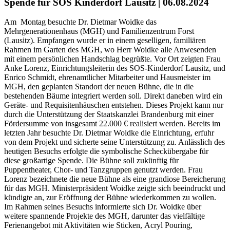
Spende für SOS Kinderdorf Lausitz | 06.08.2024
Am Montag besuchte Dr. Dietmar Woidke das
Mehrgenerationenhaus (MGH) und Familienzentrum Forst
(Lausitz). Empfangen wurde er in einem geselligen, familiären
Rahmen im Garten des MGH, wo Herr Woidke alle Anwesenden
mit einem persönlichen Handschlag begrüßte. Vor Ort zeigten Frau
Anke Lorenz, Einrichtungsleiterin des SOS-Kinderdorf Lausitz, und
Enrico Schmidt, ehrenamtlicher Mitarbeiter und Hausmeister im
MGH, den geplanten Standort der neuen Bühne, die in die
bestehenden Bäume integriert werden soll. Direkt daneben wird ein
Geräte- und Requisitenhäuschen entstehen. Dieses Projekt kann nur
durch die Unterstützung der Staatskanzlei Brandenburg mit einer
Fördersumme von insgesamt 22.000 € realisiert werden. Bereits im
letzten Jahr besuchte Dr. Dietmar Woidke die Einrichtung, erfuhr
von dem Projekt und sicherte seine Unterstützung zu. Anlässlich des
heutigen Besuchs erfolgte die symbolische Scheckübergabe für
diese großartige Spende.
Die Bühne soll zukünftig für
Puppentheater, Chor- und Tanzgruppen genutzt werden.
Frau
Lorenz bezeichnete die neue Bühne als eine grandiose Bereicherung
für das MGH.
Ministerpräsident Woidke zeigte sich beeindruckt und
kündigte an, zur Eröffnung der
Bühne wiederkommen zu wollen.
Im Rahmen seines Besuchs informierte sich Dr. Woidke über
weitere spannende
Projekte des MGH, darunter das vielfältige
Ferienangebot mit Aktivitäten wie Sticken,
Acryl Pouring,