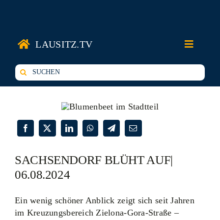
Zum
Inhalt
springen
LAUSITZ.TV
Toggle
Navigati
Suche
nach:
SACHSENDORF BLÜHT AUF|
06.08.2024
Ein wenig schöner Anblick zeigt sich seit Jahren
im Kreuzungsbereich Zielona-Gora-Straße –