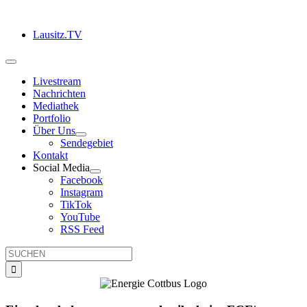
Zum
Inhalt
Lausitz.TV
springen
Toggle
Navigation
Livestream
Nachrichten
Mediathek
Portfolio
Über Uns
Sendegebiet
Kontakt
Social Media
Facebook
Instagram
TikTok
YouTube
RSS Feed
Suche
nach: