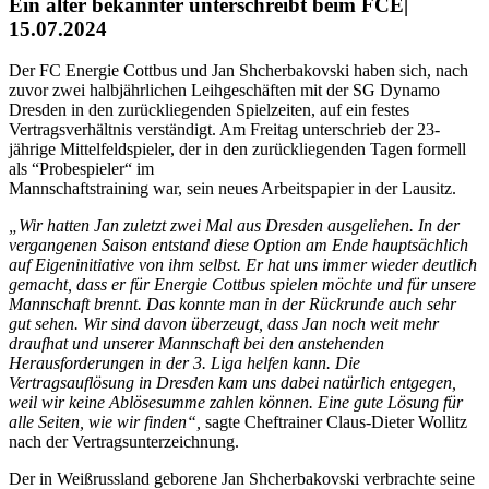
Ein alter bekannter unterschreibt beim FCE|
15.07.2024
Der FC Energie Cottbus und Jan Shcherbakovski haben sich, nach
zuvor zwei halbjährlichen Leihgeschäften mit der SG Dynamo
Dresden in den zurückliegenden Spielzeiten, auf ein festes
Vertragsverhältnis verständigt. Am Freitag unterschrieb der 23-
jährige Mittelfeldspieler, der in den zurückliegenden Tagen formell
als “Probespieler“ im
Mannschaftstraining war, sein neues Arbeitspapier in der Lausitz.
„Wir hatten Jan zuletzt zwei Mal aus Dresden ausgeliehen. In der
vergangenen Saison entstand diese Option am Ende hauptsächlich
auf Eigeninitiative von ihm selbst. Er hat uns immer wieder deutlich
gemacht, dass er für Energie Cottbus spielen möchte und für unsere
Mannschaft brennt. Das konnte man in der Rückrunde auch sehr
gut sehen. Wir sind davon überzeugt, dass Jan noch weit mehr
draufhat und unserer Mannschaft bei den anstehenden
Herausforderungen in der 3. Liga helfen kann. Die
Vertragsauflösung in Dresden kam uns dabei natürlich entgegen,
weil wir keine Ablösesumme zahlen können. Eine gute Lösung für
alle Seiten, wie wir finden“,
sagte Cheftrainer Claus-Dieter Wollitz
nach der Vertragsunterzeichnung.
Der in Weißrussland geborene Jan Shcherbakovski verbrachte seine