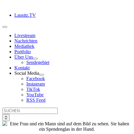
Zum
Inhalt
Lausitz.TV
springen
Toggle
Navigation
Livestream
Nachrichten
Mediathek
Portfolio
Über Uns
Sendegebiet
Kontakt
Social Media
Facebook
Instagram
TikTok
YouTube
RSS Feed
Suche
nach: