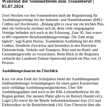
Während der Sommerferien zum Traumberuf
|
05.07.2024
Zwei Wochen vor den Sommerferien läuft die Registrierung für
Ausbildungsverträge bei der Industrie- und Handelskammer (IHK)
Cottbus auf Hochtouren. „Bislang gibt es zwar nur ein leichtes Plus,
aber ein Aufwuchs zeichnet sich ab, denn viele eingegangene
Verträge befinden sich noch in der Erfassung. Zum 30. Juni waren
es 883 registrierte Berufsausbildungsverträge. Die Zahl steigt
täglich“, sagt Katrin Hurras, Teamleiterin Ausbildung bei der IHK
Cottbus. Deutliche Zuwächse sind besonders in den Bereichen
Elektrotechnik, Verkehr und Transport, Büro und im Hotel- und
Gaststättengewerbe zu verzeichnen. Beim Blick in die Regionen
verbucht der Landkreis Dahme-Spreewald aktuell ein Plus von 21
Prozent.
Ausbildungschancen im Überblick
Kurz vor dem Ende des Schuljahres bietet der Ausbildungsmarkt
Südbrandenburger Schulabgängern für einen guten Karrierestart
noch vielfältige Ausbildungsmöglichkeiten. Über 500
Ausbildungsplätze sind noch in der IHK-Lehrstellenbörse für die
Region gelistet. Die meisten Plätze gibt es im Bereich Handel (41),
Lager (26) sowie für die Berufe Industriekaufmann/-frau (21) und
Elektroniker/-in für Betriebstechnik (16). Eine Übersicht über alle