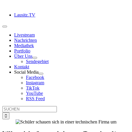
Zum
Inhalt
Lausitz.TV
springen
Toggle
Navigation
Livestream
Nachrichten
Mediathek
Portfolio
Über Uns
Sendegebiet
Kontakt
Social Media
Facebook
Instagram
TikTok
YouTube
RSS Feed
Suche
nach: