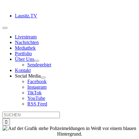
Zum
Inhalt
Lausitz.TV
springen
Toggle
Navigation
Livestream
Nachrichten
Mediathek
Portfolio
Über Uns
Sendegebiet
Kontakt
Social Media
Facebook
Instagram
TikTok
YouTube
RSS Feed
Suche
nach: