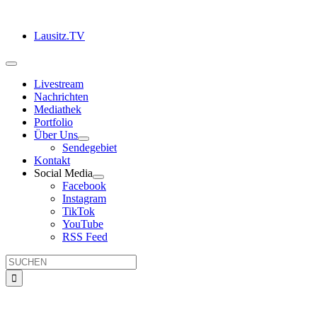
Zum
Inhalt
Lausitz.TV
springen
Toggle
Navigation
Livestream
Nachrichten
Mediathek
Portfolio
Über Uns
Sendegebiet
Kontakt
Social Media
Facebook
Instagram
TikTok
YouTube
RSS Feed
Suche
nach: