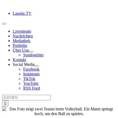
Zum
Inhalt
Lausitz.TV
springen
Toggle
Navigation
Livestream
Nachrichten
Mediathek
Portfolio
Über Uns
Sendegebiet
Kontakt
Social Media
Facebook
Instagram
TikTok
YouTube
RSS Feed
Suche
nach: