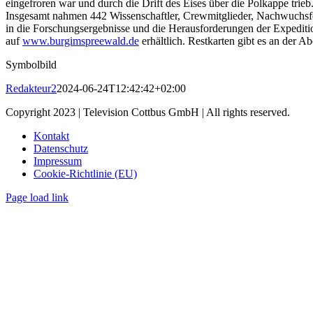
eingefroren war und durch die Drift des Eises über die Polkappe tri
Insgesamt nahmen 442 Wissenschaftler, Crewmitglieder, Nachwuchsfor
in die Forschungsergebnisse und die Herausforderungen der Expedition
auf
www.burgimspreewald.de
erhältlich. Restkarten gibt es an der A
Symbolbild
Redakteur2
2024-06-24T12:42:42+02:00
Copyright 2023 | Television Cottbus GmbH | All rights reserved.
Kontakt
Datenschutz
Impressum
Cookie-Richtlinie (EU)
Page load link
Nach
oben