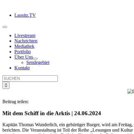
Zum
Inhalt
Lausitz.TV
springen
Toggle
Navigation
Livestream
Nachrichten
Mediathek
Portfolio
Über Uns
Sendegebiet
Kontakt
Suche
nach:
Beitrag teilen:
Mit dem Schiff in die Arktis | 24.06.2024
Kapitän Thomas Wunderlich, ein gebürtiger Burger, wird am Freitag, 
berichten. Die Veranstaltung ist Teil der Reihe „Lesungen und Kultur 