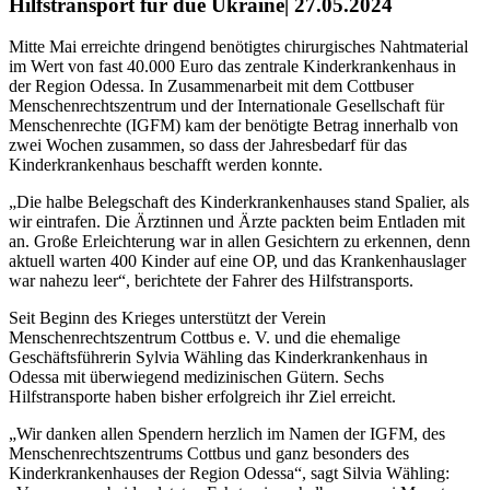
Hilfstransport für due Ukraine| 27.05.2024
Mitte Mai erreichte dringend benötigtes chirurgisches Nahtmaterial
im Wert von fast 40.000 Euro das zentrale Kinderkrankenhaus in
der Region Odessa. In Zusammenarbeit mit dem Cottbuser
Menschenrechtszentrum und der Internationale Gesellschaft für
Menschenrechte (IGFM) kam der benötigte Betrag innerhalb von
zwei Wochen zusammen, so dass der Jahresbedarf für das
Kinderkrankenhaus beschafft werden konnte.
„Die halbe Belegschaft des Kinderkrankenhauses stand Spalier, als
wir eintrafen. Die Ärztinnen und Ärzte packten beim Entladen mit
an. Große Erleichterung war in allen Gesichtern zu erkennen, denn
aktuell warten 400 Kinder auf eine OP, und das Krankenhauslager
war nahezu leer“, berichtete der Fahrer des Hilfstransports.
Seit Beginn des Krieges unterstützt der Verein
Menschenrechtszentrum Cottbus e. V. und die ehemalige
Geschäftsführerin Sylvia Wähling das Kinderkrankenhaus in
Odessa mit überwiegend medizinischen Gütern. Sechs
Hilfstransporte haben bisher erfolgreich ihr Ziel erreicht.
„Wir danken allen Spendern herzlich im Namen der IGFM, des
Menschenrechtszentrums Cottbus und ganz besonders des
Kinderkrankenhauses der Region Odessa“, sagt Silvia Wähling: