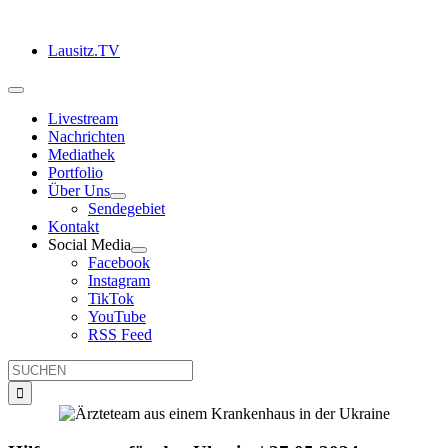
Zum
Inhalt
Lausitz.TV
springen
Toggle
Navigation
Livestream
Nachrichten
Mediathek
Portfolio
Über Uns
Sendegebiet
Kontakt
Social Media
Facebook
Instagram
TikTok
YouTube
RSS Feed
Suche
nach: